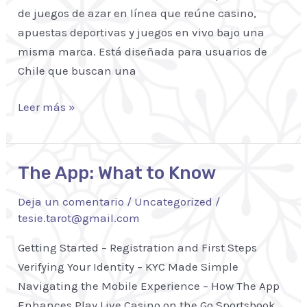
Casino
de juegos de azar en línea que reúne casino,
En
apuestas deportivas y juegos en vivo bajo una
Casa
misma marca. Está diseñada para usuarios de
Chile que buscan una
Leer más »
The App: What to Know
The
App:
Deja un comentario
/
Uncategorized
/
What
tesie.tarot@gmail.com
to
Know
Getting Started – Registration and First Steps
Verifying Your Identity – KYC Made Simple
Navigating the Mobile Experience – How The App
Enhances Play Live Casino on the Go Sportsbook