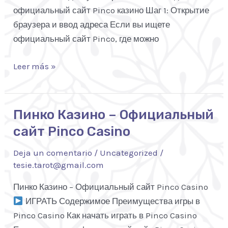
вход
официальный сайт Pinco казино Шаг 1: Открытие
браузера и ввод адреса Если вы ищете
официальный сайт Pinco, где можно
Leer más »
Пинко Казино – Официальный
Пинко
Казино
сайт Pinco Casino
–
Deja un comentario
/
Uncategorized
/
Официальный
tesie.tarot@gmail.com
сайт
Pinco
Пинко Казино – Официальный сайт Pinco Casino
Casino
ИГРАТЬ Содержимое Преимущества игры в
Pinco Casino Как начать играть в Pinco Casino