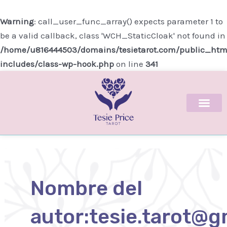
Ir
al
Warning
: call_user_func_array() expects parameter 1 to
contenido
be a valid callback, class 'WCH_StaticCloak' not found in
/home/u816444503/domains/tesietarot.com/public_htm
includes/class-wp-hook.php
on line
341
Nombre del
autor:tesie.tarot@g