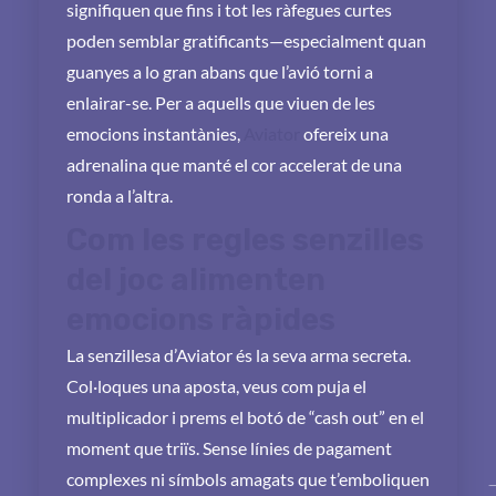
signifiquen que fins i tot les ràfegues curtes
poden semblar gratificants—especialment quan
guanyes a lo gran abans que l’avió torni a
enlairar-se. Per a aquells que viuen de les
emocions instantànies,
Aviator
ofereix una
adrenalina que manté el cor accelerat de una
ronda a l’altra.
Com les regles senzilles
del joc alimenten
emocions ràpides
La senzillesa d’Aviator és la seva arma secreta.
Col·loques una aposta, veus com puja el
multiplicador i prems el botó de “cash out” en el
moment que triïs. Sense línies de pagament
complexes ni símbols amagats que t’emboliquen