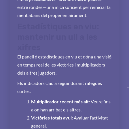
entre rondes—una mica suficient per reiniciar la
ment abans del proper enlairament.
Estadístiques en viu:
mantenir un ull a les
xifres
El panell d’estadístiques en viu et dóna una visió
en temps real de les victòries i multiplicadors
dels altres jugadors.
Els indicadors clau a seguir durant ràfegues
curtes:
Multiplicador recent més alt:
Veure fins
a on han arribat els altres.
Victòries totals avui:
Avaluar l’activitat
general.