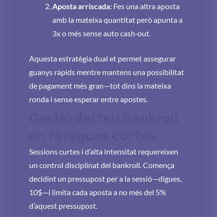
Aposta arriscada:
Fes una altra aposta
amb la mateixa quantitat però apunta a
3x o més sense auto cash‑out.
Aquesta estratègia dual et permet assegurar
guanys ràpids mentre mantens una possibilitat
de pagament més gran—tot dins la mateixa
ronda i sense esperar entre apostes.
Gestió del teu bankroll
en ràfegues curtes
Sessions curtes i d’alta intensitat requereixen
un control disciplinat del bankroll. Comença
decidint un pressupost per a la sessió—digues,
10$—i limita cada aposta a no més del 5%
d’aquest pressupost.