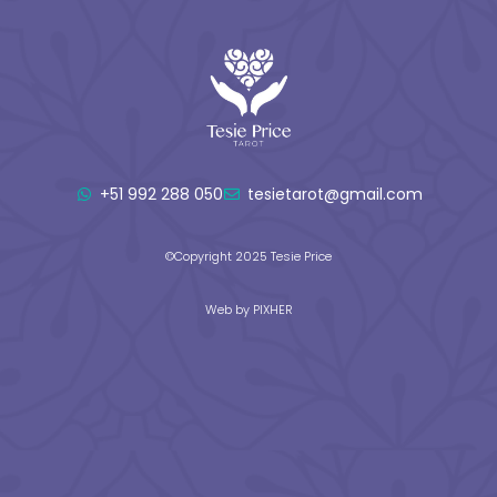
+51 992 288 050
tesietarot@gmail.com
©Copyright 2025 Tesie Price
Web by PIXHER