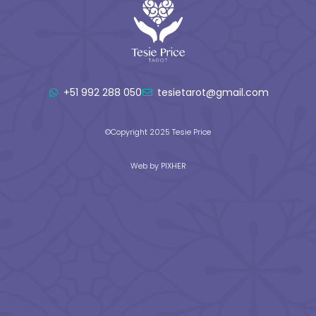
+51 992 288 050
tesietarot@gmail.com
©Copyright 2025 Tesie Price
Web by PIXHER