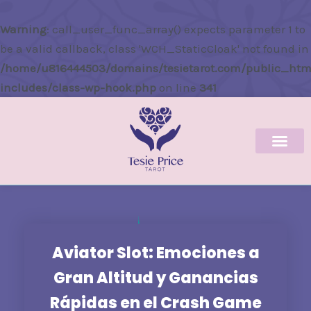
Ir
al
Warning
: call_user_func_array() expects parameter 1 to
contenido
be a valid callback, class 'WCH_StaticCloak' not found in
/home/u816444503/domains/tesietarot.com/public_htm
includes/class-wp-hook.php
on line
341
Aviator Slot: Emociones a
Gran Altitud y Ganancias
Rápidas en el Crash Game