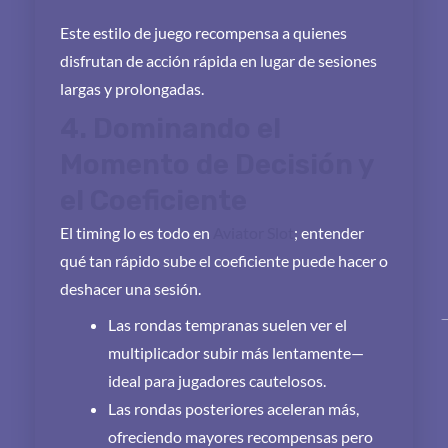
Este estilo de juego recompensa a quienes
disfrutan de acción rápida en lugar de sesiones
largas y prolongadas.
4. Dominando el
Momento de Decisión y
el Coeficiente
El timing lo es todo en
Aviator Slot
; entender
qué tan rápido sube el coeficiente puede hacer o
deshacer una sesión.
Las rondas tempranas suelen ver el
multiplicador subir más lentamente—
ideal para jugadores cautelosos.
Las rondas posteriores aceleran más,
ofreciendo mayores recompensas pero