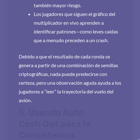
también mayor riesgo.
Los jugadores que siguen el gráfico del
multiplicador en vivo aprenden a
identificar patrones—como leves caídas
que a menudo preceden a un crash.
Debido a que el resultado de cada ronda se
genera a partir de una combinación de semillas
criptográficas, nada puede predecirse con
certeza, pero una observación aguda ayuda a los
jugadores a “leer” la trayectoria del vuelo del
avión.
5. Usando Auto
Cash‑Out para la
Consistencia