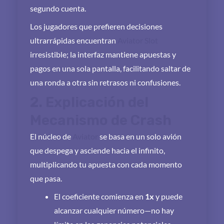
segundo cuenta.
Los jugadores que prefieren decisiones
ultrarrápidas encuentran
Aviator Slot
irresistible; la interfaz mantiene apuestas y
pagos en una sola pantalla, facilitando saltar de
una ronda a otra sin retrasos ni confusiones.
2. Explicación del
Mecanismo de Crash
El núcleo de
Aviator
se basa en un solo avión
que despega y asciende hacia el infinito,
multiplicando tu apuesta con cada momento
que pasa.
El coeficiente comienza en
1x
y puede
alcanzar cualquier número—no hay