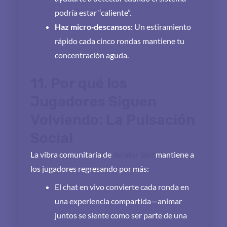
podría estar “caliente”.
Haz micro‑descansos:
Un estiramiento
rápido cada cinco rondas mantiene tu
concentración aguda.
11. Por qué los
Jugadores Siguen
Volviendo: La Pulsación
Social
La vibra comunitaria de
Aviator Slot
mantiene a
los jugadores regresando por más:
El chat en vivo convierte cada ronda en
una experiencia compartida—animar
juntos se siente como ser parte de una