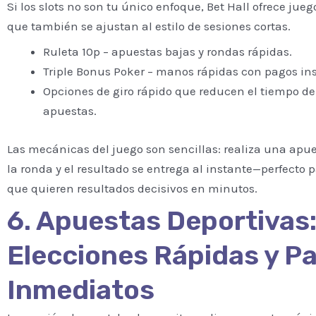
Si los slots no son tu único enfoque, Bet Hall ofrece jue
que también se ajustan al estilo de sesiones cortas.
Ruleta 10p – apuestas bajas y rondas rápidas.
Triple Bonus Poker – manos rápidas con pagos in
Opciones de giro rápido que reducen el tiempo de
apuestas.
Las mecánicas del juego son sencillas: realiza una apu
la ronda y el resultado se entrega al instante—perfecto 
que quieren resultados decisivos en minutos.
6. Apuestas Deportivas
Elecciones Rápidas y P
Inmediatos