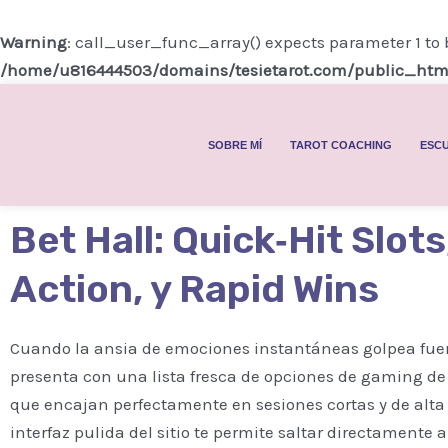
Ir
al
Warning
: call_user_func_array() expects parameter 1 to 
contenido
/home/u816444503/domains/tesietarot.com/public_htm
SOBRE MÍ
TAROT COACHING
ESCU
Bet Hall: Quick‑Hit Slots
Action, y Rapid Wins
Cuando la ansia de emociones instantáneas golpea fuert
presenta con una lista fresca de opciones de gaming de
que encajan perfectamente en sesiones cortas y de alta
interfaz pulida del sitio te permite saltar directamente 