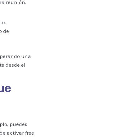
ma reunión.
te.
o de
sperando una
te desde el
ue
e
plo, puedes
de activar free