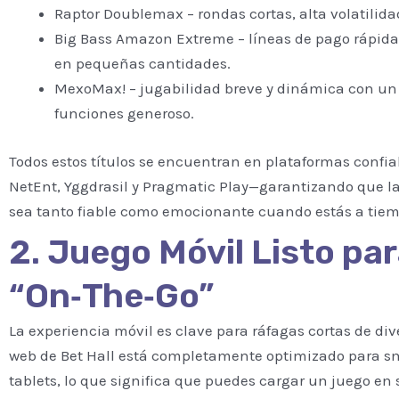
Raptor Doublemax – rondas cortas, alta volatilida
Big Bass Amazon Extreme – líneas de pago rápid
en pequeñas cantidades.
MexoMax! – jugabilidad breve y dinámica con un
funciones generoso.
Todos estos títulos se encuentran en plataformas confia
NetEnt, Yggdrasil y Pragmatic Play—garantizando que l
sea tanto fiable como emocionante cuando estás a tiem
2. Juego Móvil Listo pa
“On‑The‑Go”
La experiencia móvil es clave para ráfagas cortas de diver
web de Bet Hall está completamente optimizado para s
tablets, lo que significa que puedes cargar un juego en