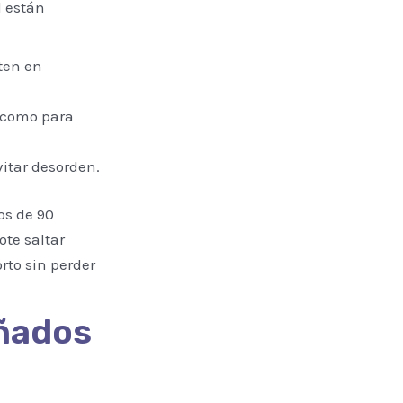
l están
ten en
s como para
vitar desorden.
os de 90
ote saltar
rto sin perder
eñados