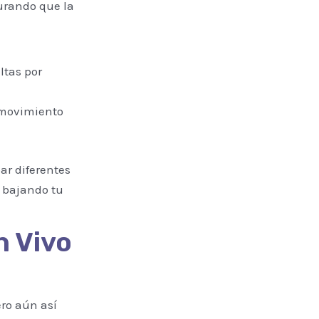
urando que la
ltas por
 movimiento
ar diferentes
 bajando tu
n Vivo
ro aún así