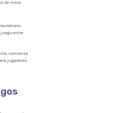
gos de mesa
stantáneos.
 juego entre
esta, comienza
para jugadores
:
agos