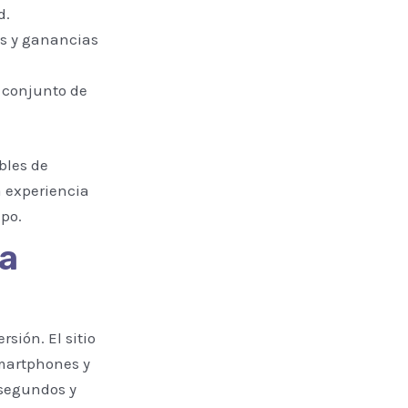
d.
as y ganancias
 conjunto de
bles de
a experiencia
po.
ra
sión. El sitio
martphones y
 segundos y