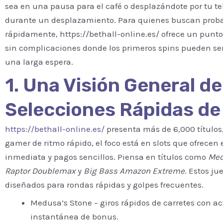
sea en una pausa para el café o desplazándote por tu te
durante un desplazamiento. Para quienes buscan proba
rápidamente, https://bethall-online.es/ ofrece un punt
sin complicaciones donde los primeros spins pueden se
una larga espera.
1. Una Visión General de
Selecciones Rápidas de
https://bethall-online.es/
presenta más de 6,000 títulos,
gamer de ritmo rápido, el foco está en slots que ofrece
inmediata y pagos sencillos. Piensa en títulos como
Med
Raptor Doublemax
y
Big Bass Amazon Extreme
. Estos ju
diseñados para rondas rápidas y golpes frecuentes.
Medusa’s Stone – giros rápidos de carretes con ac
instantánea de bonus.