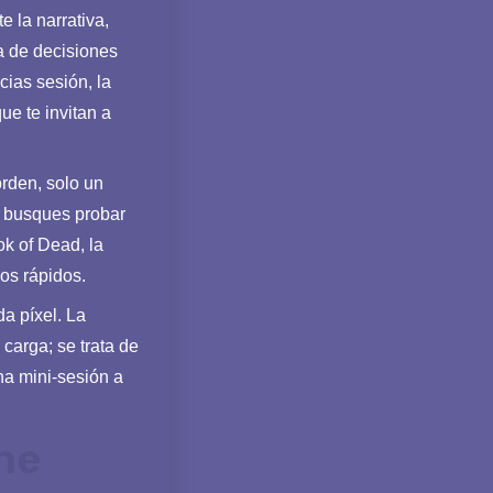
e la narrativa,
a de decisiones
cias sesión, la
que te invitan a
rden, solo un
e busques probar
ok of Dead, la
os rápidos.
da píxel. La
 carga; se trata de
na mini‑sesión a
he