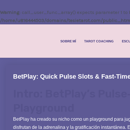
Ir
al
Warning
: call_user_func_array() expects parameter 1 to 
contenido
/home/u816444503/domains/tesietarot.com/public_htm
SOBRE MÍ
TAROT COACHING
ESCU
BetPlay: Quick Pulse Slots & Fast‑Ti
Intro: BetPlay’s Pulse
Playground
BetPlay ha creado su nicho como un playground para ju
disfrutan de la adrenalina y la gratificación instantánea