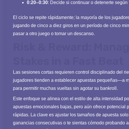
0:20–0:30
: Decide si continuar o detenerte según 
El ciclo se repite rápidamente; la mayoría de los jugado
jugando de cinco a diez giros en un período de cinco mi
pasar a otro juego o tomar un descanso.
Risk & Reward: Manag
Stakes in a Fast Beat
Las sesiones cortas requieren control disciplinado del ri
jugadores tienden a establecer apuestas pequeñas—a
para permitir muchas vueltas sin agotar su bankroll.
Este enfoque se alinea con el estilo de alta intensidad 
apuestas emocionales bajas, pero aún ofrece potencial 
rápidas. La clave es ajustar los tamaños de apuesta sol
ganancias consecutivas o te sientas cómodo probando 