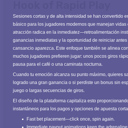
Hook of Rapid Play
Sesiones cortas y de alta intensidad se han convertido 
básico para los jugadores modernos que manejan vidas
atracción radica en la inmediatez—retroalimentación ins
ganancias inmediatas y la oportunidad de reiniciar antes
cansancio aparezca. Este enfoque también se alinea con
muchos jugadores prefieren jugar: unos pocos giros ráp
pausa para el café o una caminata nocturna.
Cuando tu emoción alcanza su punto máximo, quieres sa
logrado una gran ganancia o si perdiste un bonus sin es
juego o largas secuencias de giros.
El diseño de la plataforma capitaliza esto proporcionando
instantáneos para los pagos y opciones de apuesta cortas
Fast bet placement—click once, spin again.
Immediate payout animations keep the adrenaline