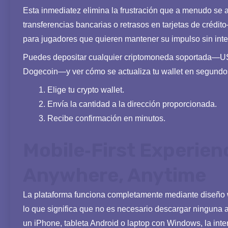
Esta inmediatez elimina la frustración que a menudo se 
transferencias bancarias o retrasos en tarjetas de crédit
para jugadores que quieren mantener su impulso sin inte
Puedes depositar cualquier criptomoneda soportada—
Dogecoin—y ver cómo se actualiza tu wallet en segundo
Elige tu crypto wallet.
Envía la cantidad a la dirección proporcionada.
Recibe confirmación en minutos.
Mobile‑First Experien
Anywhere, Anytime
La plataforma funciona completamente mediante diseño 
lo que significa que no es necesario descargar ninguna 
un iPhone, tableta Android o laptop con Windows, la inte