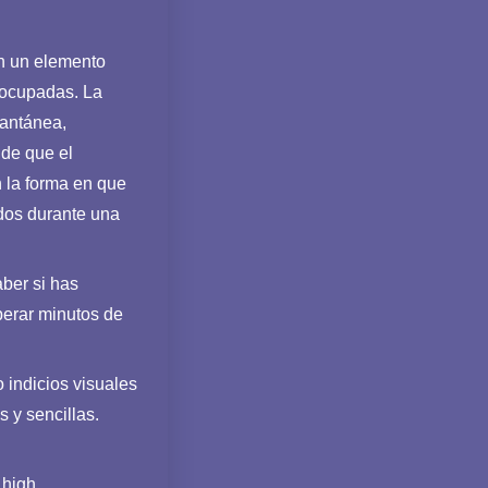
en un elemento
 ocupadas. La
tantánea,
 de que el
 la forma en que
idos durante una
ber si has
perar minutos de
 indicios visuales
 y sencillas.
 high.