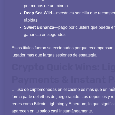
por menos de un minuto.
Deep Sea Wild
—mecánica sencilla que recompe
rápidas.
Sweet Bonanza
—pago por clusters que puede en
ganancia en segundos.
Estos títulos fueron seleccionados porque recompensan l
jugador más que largas sesiones de estrategia.
Crypto Quick Wins: Li
Payments & Instant 
El uso de criptomonedas en el casino es más que un mé
forma parte del ethos de juego rápido. Los depósitos y re
redes como Bitcoin Lightning y Ethereum, lo que signific
aparecen en tu saldo casi instantáneamente.