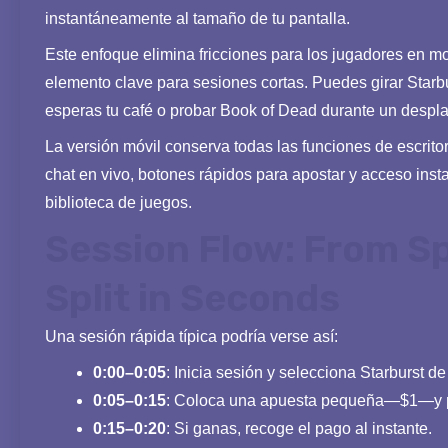
instantáneamente al tamaño de tu pantalla.
Este enfoque elimina fricciones para los jugadores en 
elemento clave para sesiones cortas. Puedes girar Starb
esperas tu café o probar Book of Dead durante un despl
La versión móvil conserva todas las funciones de escritor
chat en vivo, botones rápidos para apostar y acceso inst
biblioteca de juegos.
Session Flow: From Sp
Split in Seconds
Una sesión rápida típica podría verse así:
0:00–0:05
: Inicia sesión y selecciona Starburst de 
0:05–0:15
: Coloca una apuesta pequeña—$1—y pu
0:15–0:20
: Si ganas, recoge el pago al instante.