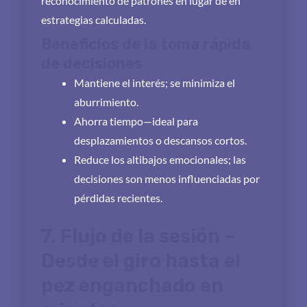
reconocimiento de patrones en lugar de en
estrategias calculadas.
Beneficios de la toma rápida
de decisiones
Mantiene el interés; se minimiza el
aburrimiento.
Ahorra tiempo—ideal para
desplazamientos o descansos cortos.
Reduce los altibajos emocionales; las
decisiones son menos influenciadas por
pérdidas recientes.
7. Flujo de la sesión –
Desde el giro hasta el
pez enganchado en