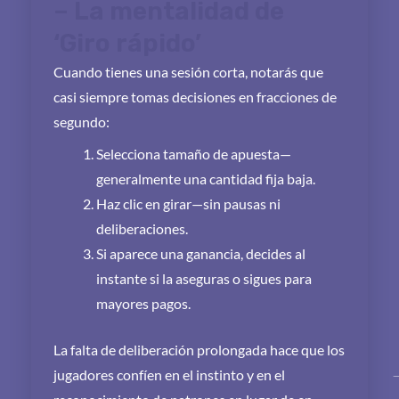
– La mentalidad de
‘Giro rápido’
Cuando tienes una sesión corta, notarás que
casi siempre tomas decisiones en fracciones de
segundo:
Selecciona tamaño de apuesta—
generalmente una cantidad fija baja.
Haz clic en girar—sin pausas ni
deliberaciones.
Si aparece una ganancia, decides al
instante si la aseguras o sigues para
mayores pagos.
La falta de deliberación prolongada hace que los
jugadores confíen en el instinto y en el