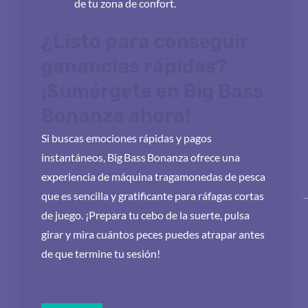
de tu zona de confort.
¿Listo para conseguir
ganancias rápidas?
¡Sumérgete en Big Bass
Bonanza ahora!
Si buscas emociones rápidas y pagos
instantáneos, Big Bass Bonanza ofrece una
experiencia de máquina tragamonedas de pesca
que es sencilla y gratificante para ráfagas cortas
de juego. ¡Prepara tu cebo de la suerte, pulsa
girar y mira cuántos peces puedes atrapar antes
de que termine tu sesión!