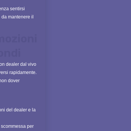
enza sentirsi
 da mantenere il
mozioni
ondi
con dealer dal vivo
versi rapidamente.
 non dover
ni del dealer e la
na scommessa per