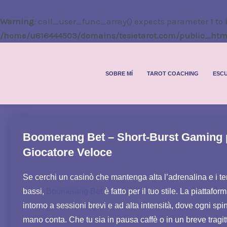
Ir
al
Warning
: call_user_func_array() expects parameter 1 to 
contenido
/home/u816444503/domains/tesietarot.com/public_htm
SOBRE MÍ
TAROT COACHING
ESCU
Boomerang Bet – Short‑Burst Gaming p
Giocatore Veloce
Se cerchi un casinò che mantenga alta l’adrenalina e i te
bassi,
Boomerang Bet
è fatto per il tuo stile. La piattafor
intorno a sessioni brevi e ad alta intensità, dove ogni s
mano conta. Che tu sia in pausa caffè o in un breve trag