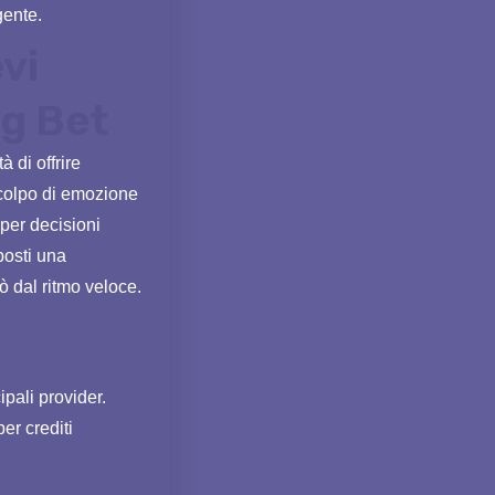
gente.
vi
g Bet
 di offrire
 colpo di emozione
 per decisioni
oposti una
nò dal ritmo veloce.
pali provider.
er crediti