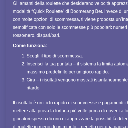
Gli amanti della roulette che desiderano velocità apprez
modalità “Quick Roulette” di Boomerang Bet. Invece di u
con molte opzioni di scommessa, ti viene proposta un’int
semplificata con solo le scommesse più popolari: numeri 
rosso/nero, dispari/pari.
Come funziona:
Scegli il tipo di scommessa.
Inserisci la tua puntata – il sistema la limita auto
massimo predefinito per un gioco rapido.
Gira – i risultati vengono mostrati istantaneament
ritardo.
Il risultato è un ciclo rapido di scommesse e pagamenti ch
mettere alla prova la fortuna più volte prima di doverti all
giocatori spesso dicono di apprezzare la possibilità di te
di roulette in meno di un minuto—perfetto per una pausa