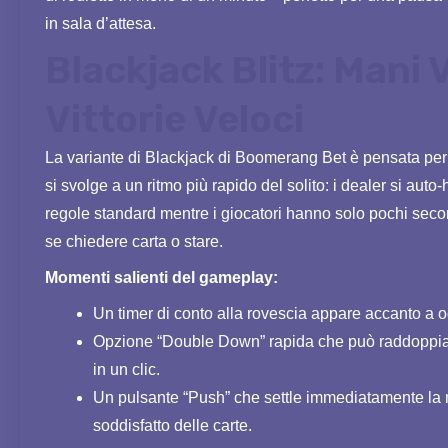
in sala d’attesa.
Blackjack Blitz: Mani V
Vittorie Veloci
La variante di Blackjack di Boomerang Bet è pensata per i 
si svolge a un ritmo più rapido del solito: i dealer si auto
regole standard mentre i giocatori hanno solo pochi seco
se chiedere carta o stare.
Momenti salienti del gameplay:
Un timer di conto alla rovescia appare accanto a 
Opzione “Double Down” rapida che può raddoppi
in un clic.
Un pulsante “Push” che settle immediatamente la
soddisfatto delle carte.