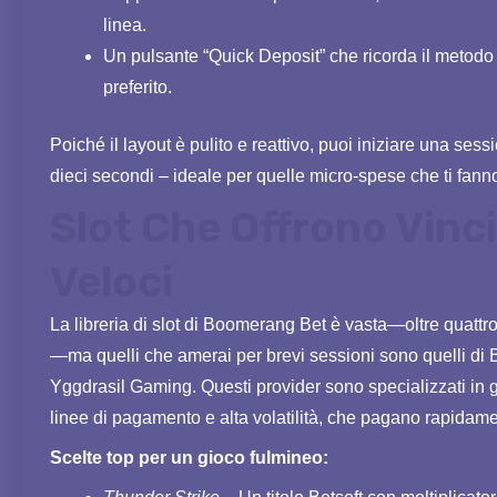
linea.
Un pulsante “Quick Deposit” che ricorda il metod
preferito.
Poiché il layout è pulito e reattivo, puoi iniziare una ses
dieci secondi – ideale per quelle micro‑spese che ti fanno
Slot Che Offrono Vinc
Veloci
La libreria di slot di Boomerang Bet è vasta—oltre quattro m
—ma quelli che amerai per brevi sessioni sono quelli di 
Yggdrasil Gaming. Questi provider sono specializzati in 
linee di pagamento e alta volatilità, che pagano rapidame
Scelte top per un gioco fulmineo: