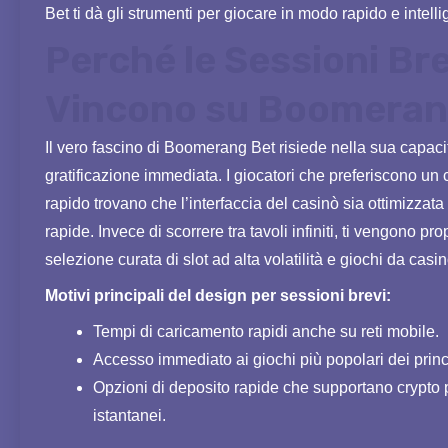
Bet ti dà gli strumenti per giocare in modo rapido e intelli
Perché le Sessioni Bre
Vincono su Boomeran
Il vero fascino di Boomerang Bet risiede nella sua capacità
gratificazione immediata. I giocatori che preferiscono un
rapido trovano che l’interfaccia del casinò sia ottimizzata
rapide. Invece di scorrere tra tavoli infiniti, ti vengono pr
selezione curata di slot ad alta volatilità e giochi da casi
Motivi principali del design per sessioni brevi:
Tempi di caricamento rapidi anche su reti mobile.
Accesso immediato ai giochi più popolari dei princi
Opzioni di deposito rapide che supportano crypto p
istantanei.