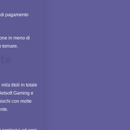
o di pagamento
sione in meno di
 tornare.
ite
ila titoli in totale
Betsoft Gaming e
giochi con molte
nte.