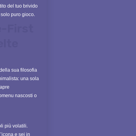
ito del tuo brivido
, solo puro gioco.
-First
elte
della sua filosofia
nimalista: una sola
 apre
ttomenu nascosti o
 più volatili.
’icona e sei in