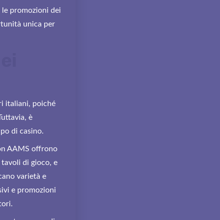
e le promozioni dei
tunità unica per
ei
 italiani, poiché
uttavia, è
ipo di casino.
o non AAMS offrono
tavoli di gioco, e
cano varietà e
sivi e promozioni
ori.