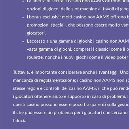
La libertà di scelta: i casino non AAMS offrono un
opzioni di gioco, dalle slot machine ai tavoli di gioc
I bonus esclusivi: molti casino non AAMS offrono b
promozioni speciali, che possono essere molto vant
giocatori.
L’accesso a una gamma di giochi: i casino non AA
vasta gamma di giochi, compresi i classici come il bl
roulette, nonché i nuovi giochi come il video poker 
Tuttavia, è importante considerare anche i svantaggi. Uno d
mancanza di regolamentazione: i casino non AAMS non son
stesse regole e controlli dei casino AAMS, il che può render
i giocatori ottenere aiuto e supporto in caso di problemi. I
questi casino possono essere poco trasparenti sulla gestion
il che può essere un problema per i giocatori che cercano 
fiducia.