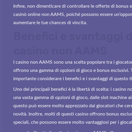
Infine, non dimenticare di controllare le offerte di bonus 
casinò online non AAMS, poiché possono essere un’oppor
aumentare le tue chances di vincita.
Benefici e svantaggi d
casino non AAMS
I casino non AAMS sono una scelta popolare tra i giocatori
offrono una gamma di opzioni di gioco e bonus esclusivi. T
importante considerare i benefici e i svantaggi di questo t
Uno dei principali benefici è la libertà di scelta: i casin
una vasta gamma di opzioni di gioco, dalle slot machine ai 
questo può essere molto apprezzato dai giocatori che cer
novità. Inoltre, molti di questi casino offrono bonus esclu
speciali, che possono essere molto vantaggiosi per i giocat