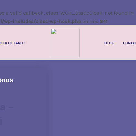
be a valid callback, class 'WCH_StaticCloak' not found in
l/wp-includes/class-wp-hook.php
on line
341
ELA DE TAROT
BLOG
CONTA
bonus
a –
i