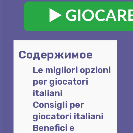
▶️ GIOCAR
Содержимое
Le migliori opzioni
per giocatori
italiani
Consigli per
giocatori italiani
Benefici e