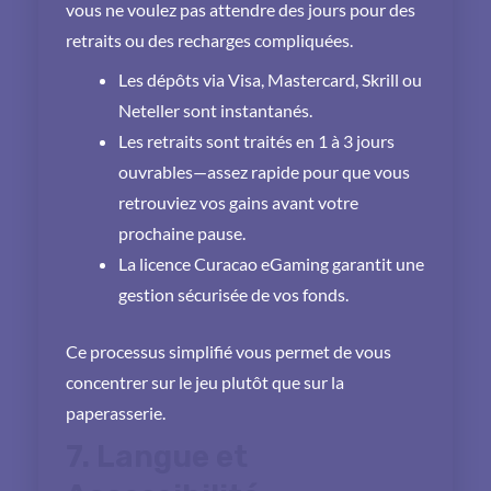
vous ne voulez pas attendre des jours pour des
retraits ou des recharges compliquées.
Les dépôts via Visa, Mastercard, Skrill ou
Neteller sont instantanés.
Les retraits sont traités en 1 à 3 jours
ouvrables—assez rapide pour que vous
retrouviez vos gains avant votre
prochaine pause.
La licence Curacao eGaming garantit une
gestion sécurisée de vos fonds.
Ce processus simplifié vous permet de vous
concentrer sur le jeu plutôt que sur la
paperasserie.
7. Langue et