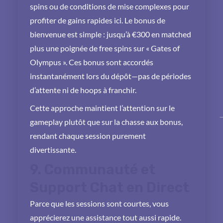
spins ou de conditions de mise complexes pour
profiter de gains rapides ici. Le bonus de
bienvenue est simple : jusqu’à €300 en matched
plus une poignée de free spins sur « Gates of
Olympus ». Ces bonus sont accordés
instantanément lors du dépôt—pas de périodes
d’attente ni de hoops à franchir.
Cette approche maintient l’attention sur le
gameplay plutôt que sur la chasse aux bonus,
rendant chaque session purement
divertissante.
9. Communauté et
Support Chat en Direct
Parce que les sessions sont courtes, vous
apprécierez une assistance tout aussi rapide.