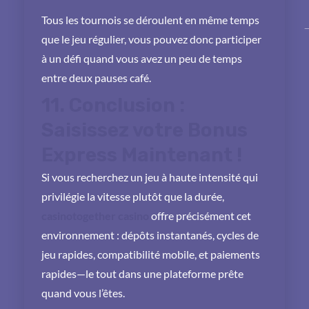
Tous les tournois se déroulent en même temps
que le jeu régulier, vous pouvez donc participer
à un défi quand vous avez un peu de temps
entre deux pauses café.
11. Conclusion :
Saisissez votre Bonus
Express Maintenant !
Si vous recherchez un jeu à haute intensité qui
privilégie la vitesse plutôt que la durée,
casinotogether casino
offre précisément cet
environnement : dépôts instantanés, cycles de
jeu rapides, compatibilité mobile, et paiements
rapides—le tout dans une plateforme prête
quand vous l’êtes.