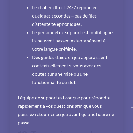
Le chat en direct 24/7 répond en
quelques secondes—pas de files
d’attente téléphoniques.
Le personnel de support est multilingue ;
ils peuvent passer instantanément à
votre langue préférée.
Des guides d’aide en jeu apparaissent
contextuellement si vous avez des
doutes sur une mise ou une
fonctionnalité de slot.
L’équipe de support est conçue pour répondre
rapidement à vos questions afin que vous
puissiez retourner au jeu avant qu’une heure ne
passe.