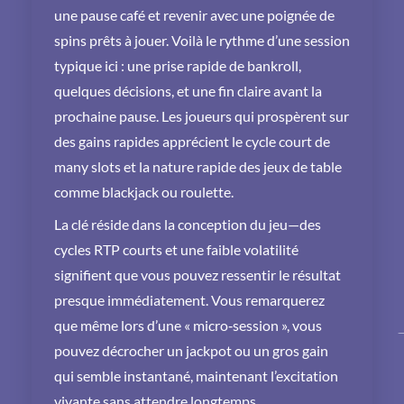
une pause café et revenir avec une poignée de
spins prêts à jouer. Voilà le rythme d’une session
typique ici : une prise rapide de bankroll,
quelques décisions, et une fin claire avant la
prochaine pause. Les joueurs qui prospèrent sur
des gains rapides apprécient le cycle court de
many slots et la nature rapide des jeux de table
comme blackjack ou roulette.
La clé réside dans la conception du jeu—des
cycles RTP courts et une faible volatilité
signifient que vous pouvez ressentir le résultat
presque immédiatement. Vous remarquerez
que même lors d’une « micro‑session », vous
pouvez décrocher un jackpot ou un gros gain
qui semble instantané, maintenant l’excitation
vivante sans attendre longtemps.