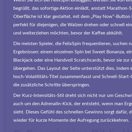
Wenn Sie sich bei FelixSpin einloggen, werden Sie von e
begrüßt, das sofortige Aktion einlädt, anstatt Marathon‑S
Oberfläche ist klar gestaltet, mit dem „Play Now“-Button
perfekt für diejenigen, die Walzen drehen oder schnell ei
und weiterziehen möchten, bevor der Kaffee abkühlt.
Die meisten Spieler, die FelixSpin frequentieren, suchen 
Ergebnissen: einem einzelnen Spin bei Sweet Bonanza, ei
Blackjack oder eine Handvoll Scratchcards, bevor sie zur
übergehen. Das Layout der Seite unterstützt dies, indem 
hoch‑Volatilitäts‑Titel zusammenfasst und Schnell‑Start‑
die zusätzliche Schritte überspringen.
Der Kurz‑Intensitäts‑Stil dreht sich nicht nur um Geschwi
auch um den Adrenalin‑Kick, der entsteht, wenn man Erge
sieht. Dieses Gefühl des schnellen Gewinns sorgt dafür, 
wieder für kurze Momente der Aufregung zurückkehren.