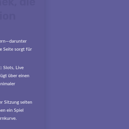
hek, die
sion
tern—darunter
 Seite sorgt für
: Slots, Live
fügt über einen
inimaler
er Sitzung selten
en ein Spiel
ernkurve.