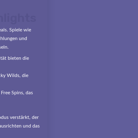
lights
als. Spiele wie
ahlungen und
eln.
tät bieten die
ky Wilds, die
Free Spins, das
dus verstärkt, der
ausrichten und das