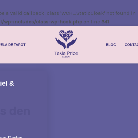
be a valid callback, class 'WCH_StaticCloak' not found in
l/wp-includes/class-wp-hook.php
on line
341
ELA DE TAROT
BLOG
CONTA
iel &
as den