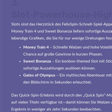
3.
Slot‑Powerhouse‑High
Slots sind das Herzstück des FelixSpin‑Schnell‑Spiel‑Appe
Money Train 4 und Sweet Bonanza liefern sofortige Ausz
lebendige Grafiken, die Sie für nur wenige Drehungen fess
Money Train 4
– Schnelle Walzen und hohe Volatili
Chance auf große Gewinne in kurzen Phasen.
Sweet Bonanza
– Ein bonbon‑themed Slot mit Stic
sofortige Auszahlungen auslösen können.
Gates of Olympus
– Ein mythisches Abenteuer mit 
den Bildschirm in Sekunden erleuchtet.
Das Quick‑Spin‑Erlebnis wird durch den „Quick Spin“-Mo
auf vielen Titeln verfügbar ist—damit können Sie Walzen 
Ergebnis in weniger als zehn Sekunden beobachten.