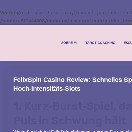
Ir
al
Warning
: call_user_func_array() expects parameter 1 to 
contenido
/home/u816444503/domains/tesietarot.com/public_htm
SOBRE MÍ
TAROT COACHING
ESCU
FelixSpin Casino Review: Schnelles Sp
Hoch‑Intensitäts‑Slots
1. Kurz‑Burst‑Spiel, d
Puls in Schwung hält