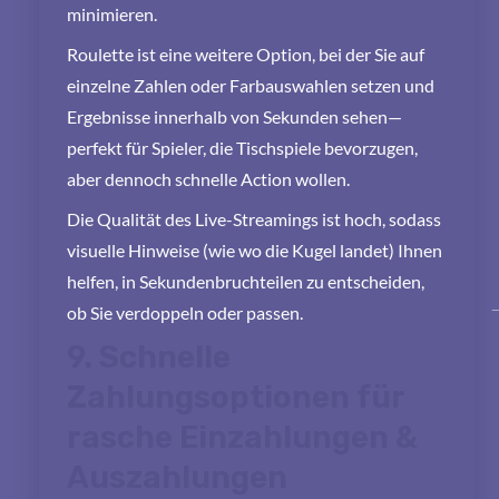
minimieren.
Roulette ist eine weitere Option, bei der Sie auf
einzelne Zahlen oder Farbauswahlen setzen und
Ergebnisse innerhalb von Sekunden sehen—
perfekt für Spieler, die Tischspiele bevorzugen,
aber dennoch schnelle Action wollen.
Die Qualität des Live-Streamings ist hoch, sodass
visuelle Hinweise (wie wo die Kugel landet) Ihnen
helfen, in Sekundenbruchteilen zu entscheiden,
ob Sie verdoppeln oder passen.
9. Schnelle
Zahlungsoptionen für
rasche Einzahlungen &
Auszahlungen