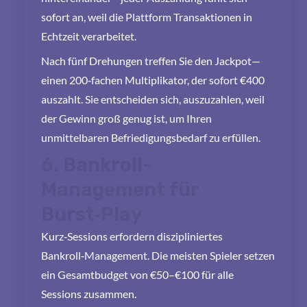
sofort an, weil die Plattform Transaktionen in
Echtzeit verarbeitet.
Nach fünf Drehungen treffen Sie den Jackpot—
einen 200‑fachen Multiplikator, der sofort €400
auszahlt. Sie entscheiden sich, auszuzahlen, weil
der Gewinn groß genug ist, um Ihren
unmittelbaren Befriedigungsbedarf zu erfüllen.
6. Bankroll-
Management für
Burst‑Play
Kurz‑Sessions erfordern diszipliniertes
Bankroll‑Management. Die meisten Spieler setzen
ein Gesamtbudget von €50–€100 für alle
Sessions zusammen.