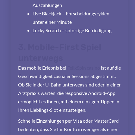
Auszahlungen
Live Blackjack – Entscheidungszyklen
unter einer Minute
Lucky Scratch – sofortige Befriedigung
3. Mobile-First Spiel
unterwegs
Das mobile Erlebnis bei
FelixSpin casino
ist auf die
Geschwindigkeit casualer Sessions abgestimmt.
Ob Sie in der U-Bahn unterwegs sind oder in einer
Arztpraxis warten, die responsive Android‑App
ermöglicht es Ihnen, mit einem einzigen Tippen in
Ihren Lieblings‑Slot einzusteigen.
Schnelle Einzahlungen per Visa oder MasterCard
bedeuten, dass Sie Ihr Konto in weniger als einer