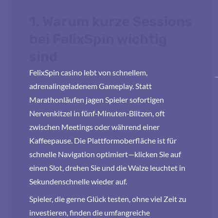
1. Warum kurze Sessions
bei FelixSpin wichtig
sind
FelixSpin casino lebt von schnellem,
adrenalingeladenem Gameplay. Statt
Marathonläufen jagen Spieler sofortigen
Nervenkitzel in fünf‑Minuten‑Blitzen, oft
zwischen Meetings oder während einer
Kaffeepause. Die Plattformoberfläche ist für
schnelle Navigation optimiert—klicken Sie auf
einen Slot, drehen Sie und die Walze leuchtet in
Sekundenschnelle wieder auf.
Spieler, die gerne Glück testen, ohne viel Zeit zu
investieren, finden die umfangreiche