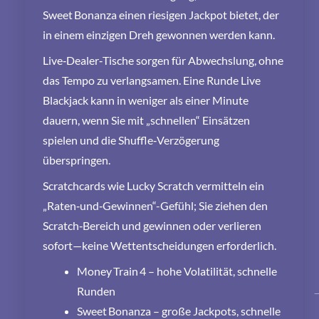
Sweet Bonanza einen riesigen Jackpot bietet, der
in einem einzigen Dreh gewonnen werden kann.
Live‑Dealer‑Tische sorgen für Abwechslung, ohne
das Tempo zu verlangsamen. Eine Runde Live
Blackjack kann in weniger als einer Minute
dauern, wenn Sie mit „schnellen“ Einsätzen
spielen und die Shuffle‑Verzögerung
überspringen.
Scratchcards wie Lucky Scratch vermitteln ein
„Raten‑und‑Gewinnen“-Gefühl; Sie ziehen den
Scratch‑Bereich und gewinnen oder verlieren
sofort—keine Wettentscheidungen erforderlich.
Money Train 4 – hohe Volatilität, schnelle
Runden
Sweet Bonanza – große Jackpots, schnelle