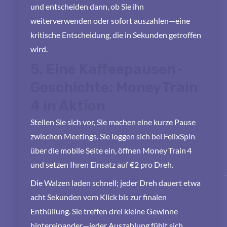
und entscheiden dann, ob Sie ihn
weiterverwenden oder sofort auszahlen—eine
kritische Entscheidung, die in Sekunden getroffen
wird.
5. Eine Kaffeepausen-
Geschichte: Money Train
4 in Aktion
Stellen Sie sich vor, Sie machen eine kurze Pause
zwischen Meetings. Sie loggen sich bei FelixSpin
über die mobile Seite ein, öffnen Money Train 4
und setzen Ihren Einsatz auf €2 pro Dreh.
Die Walzen laden schnell; jeder Dreh dauert etwa
acht Sekunden vom Klick bis zur finalen
Enthüllung. Sie treffen drei kleine Gewinne
hintereinander—jeder Auszahlung fühlt sich