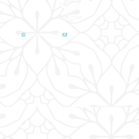
+51 992 288 050
tesietarot@gmail.com
©Copyright 2025 Tesie Price
Web by PIXHER