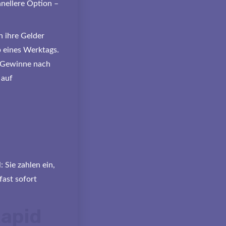
hnellere Option –
n ihre Gelder
 eines Werktags.
e Gewinne nach
 auf
 Sie zahlen ein,
fast sofort
Rapid