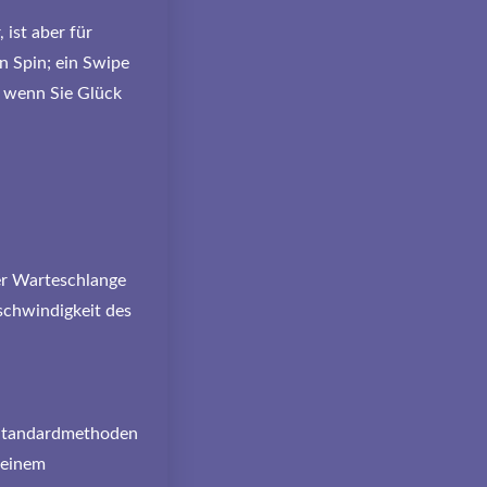
 ist aber für
n Spin; ein Swipe
, wenn Sie Glück
ner Warteschlange
eschwindigkeit des
 Standardmethoden
 einem