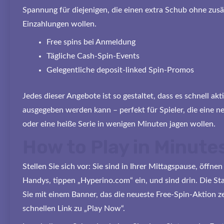
Spannung für diejenigen, die einen extra Schub ohne zusä
Einzahlungen wollen.
Free spins bei Anmeldung
Tägliche Cash‑Spin-Events
Gelegentliche deposit‑linked Spin‑Promos
Jedes dieser Angebote ist so gestaltet, dass es schnell akt
ausgegeben werden kann – perfekt für Spieler, die eine ne
oder eine heiße Serie in wenigen Minuten jagen wollen.
How to Play in Minute
Stellen Sie sich vor: Sie sind in Ihrer Mittagspause, öffne
Handys, tippen „Hyperino.com“ ein, und sind drin. Die Sta
Sie mit einem Banner, das die neueste Free‑Spin-Aktion z
schnellen Link zu „Play Now“.