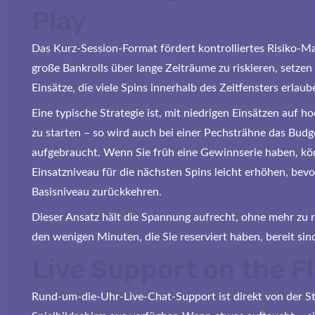
Play
Das Kurz‑Session-Format fördert kontrolliertes Risiko‑M
große Bankrolls über lange Zeiträume zu riskieren, setzen 
Einsätze, die viele Spins innerhalb des Zeitfensters erlaub
Eine typische Strategie ist, mit niedrigen Einsätzen auf ho
zu starten – so wird auch bei einer Pechsträhne das Budge
aufgebraucht. Wenn Sie früh eine Gewinnserie haben, kö
Einsatzniveau für die nächsten Spins leicht erhöhen, bev
Basisniveau zurückkehren.
Dieser Ansatz hält die Spannung aufrecht, ohne mehr zu ris
den wenigen Minuten, die Sie reserviert haben, bereit sin
Live Support on the F
Rund-um-die-Uhr-Live-Chat-Support ist direkt von der St