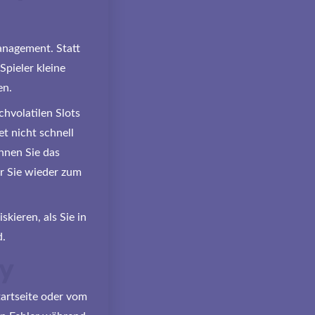
anagement. Statt
Spieler kleine
en.
chvolatilen Slots
t nicht schnell
nnen Sie das
or Sie wieder zum
kieren, als Sie in
d.
ly
artseite oder vom