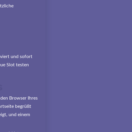
tzliche
iviert und sofort
ue Slot testen
s
n den Browser Ihres
rtseite begrüßt
eigt, und einem