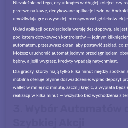
Niezależnie od tego, czy utknąłeś w długiej kolejce, czy ro
przerwę na kawę, dedykowane aplikacje Irwin na Android
umożliwiają grę o wysokiej intensywności gdziekolwiek je
Układ aplikacji odzwierciedla wersję desktopową, ale je
pod kątem dotykowych kontrolerów — jednym kliknięciem
automatem, przesuwasz ekran, aby postawić zakład, co zm
Możesz uruchomić automat jednym przeciągnięciem, ob
bębny, a jeśli wygrasz, kredyty wpadają natychmiast.
Dla graczy, którzy mają tylko kilka minut między spotkani
mobilna oferuje płynne doświadczenie: wpłać depozyt prz
wallet w mniej niż minutę, zacznij kręcić, a wypłata będz
realizacji w kilka minut — wszystko bez wychodzenia z te
3. Wybór Automatów 
Szybkiej Akcji