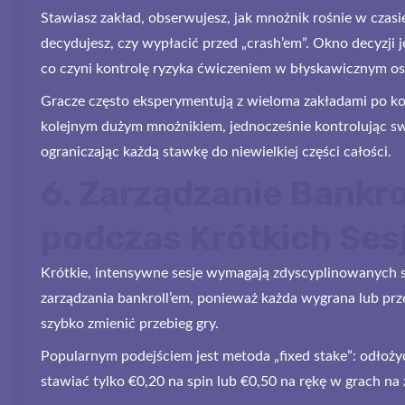
Stawiasz zakład, obserwujesz, jak mnożnik rośnie w czasi
decydujesz, czy wypłacić przed „crash’em”. Okno decyzji j
co czyni kontrolę ryzyka ćwiczeniem w błyskawicznym os
Gracze często eksperymentują z wieloma zakładami po kol
kolejnym dużym mnożnikiem, jednocześnie kontrolując sw
ograniczając każdą stawkę do niewielkiej części całości.
6. Zarządzanie Bankr
podczas Krótkich Sesj
Krótkie, intensywne sesje wymagają zdyscyplinowanych s
zarządzania bankroll’em, ponieważ każda wygrana lub pr
szybko zmienić przebieg gry.
Popularnym podejściem jest metoda „fixed stake”: odłożyć
stawiać tylko €0,20 na spin lub €0,50 na rękę w grach na