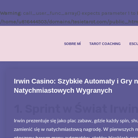
Ir
al
Warning
: call_user_func_array() expects parameter 1 to 
contenido
/home/u816444503/domains/tesietarot.com/public_htm
SOBRE MÍ
TAROT COACHING
ESCU
Irwin Casino: Szybkie Automaty i Gry 
Natychmiastowych Wygranych
1. Sprint w Świat Irwi
Irwin prezentuje się jako plac zabaw, gdzie każdy spin, sh
zamienić się w natychmiastową nagrodę. W pierwszych mi