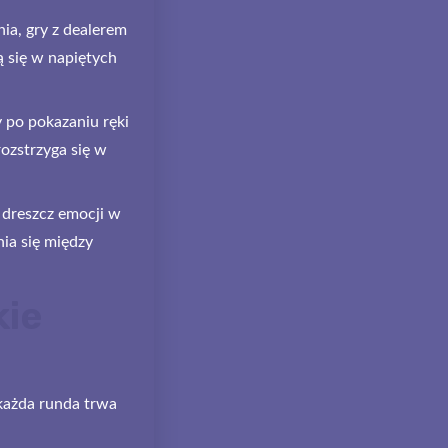
ia, gry z dealerem
ą się w napiętych
 po pokazaniu ręki
rozstrzyga się w
 dreszcz emocji w
nia się między
kie
każda runda trwa