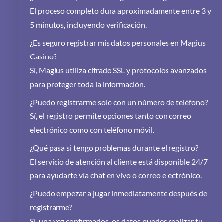
El proceso completo dura aproximadamente entre 3 y
5 minutos, incluyendo verificación.
¿Es seguro registrar mis datos personales en Magius
Casino?
Sí, Magius utiliza cifrado SSL y protocolos avanzados
para proteger toda la información.
¿Puedo registrarme solo con un número de teléfono?
Sí, el registro permite opciones tanto con correo
electrónico como con teléfono móvil.
¿Qué pasa si tengo problemas durante el registro?
El servicio de atención al cliente está disponible 24/7
para ayudarte vía chat en vivo o correo electrónico.
¿Puedo empezar a jugar inmediatamente después de
registrarme?
Sí, una vez confirmados los datos puedes realizar tu