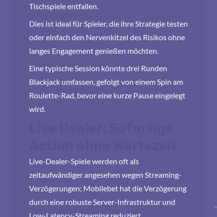
Tischspiele entfallen.
Dies ist ideal für Spieler, die ihre Strategie testen
oder einfach den Nervenkitzel des Risikos ohne
langes Engagement genießen möchten.
Eine typische Session könnte drei Runden
Blackjack umfassen, gefolgt von einem Spin am
Roulette-Rad, bevor eine kurze Pause eingelegt
wird.
Live Dealer: Sofortige
Action ohne Wartezeit
Live-Dealer-Spiele werden oft als
zeitaufwändiger angesehen wegen Streaming-
Verzögerungen; Mobilebet hat die Verzögerung
durch eine robuste Server-Infrastruktur und
Low-Latency-Streaming reduziert.