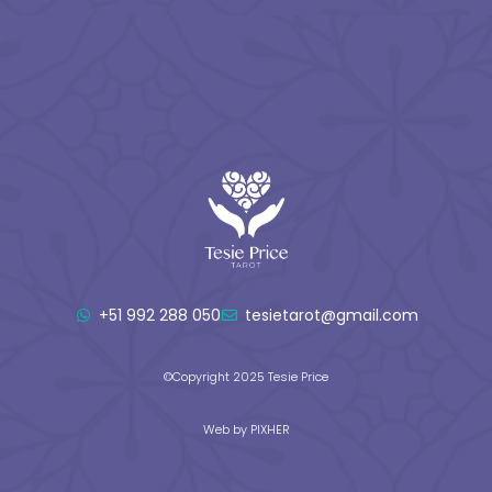
+51 992 288 050
tesietarot@gmail.com
©Copyright 2025 Tesie Price
Web by PIXHER