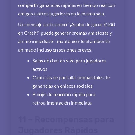
compartir ganancias rápidas en tiempo real con
amigos u otros jugadores en la misma sala.
Un mensaje corto como “¡Acabo de ganar €100
en Crash!” puede generar bromas amistosas y
ánimo inmediato—manteniendo el ambiente
animado incluso en sesiones breves.
Salas de chat en vivo para jugadores
activos
Capturas de pantalla compartibles de
ganancias en enlaces sociales
Emojis de reacción rápida para
retroalimentación inmediata
11 – Recompensas para
Jugadores Rápidos