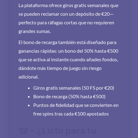
La plataforma ofrece giros gratis semanales que
se pueden reclamar con un depósito de €20—
perfecto para ráfagas cortas que no requieren
grandes sumas.
El bono de recarga también está diseñado para
ganancias rápidas: un bono del 50% hasta €500
que se activa al instante cuando añades fondos,
dándote más tiempo de juego sin riesgo
adicional.
Giros gratis semanales (50 FS por €20)
Bono de recarga (50% hasta €500)
Puntos de fidelidad que se convierten en
free spins tras cada €100 apostados
12 – ¿Listo para tu