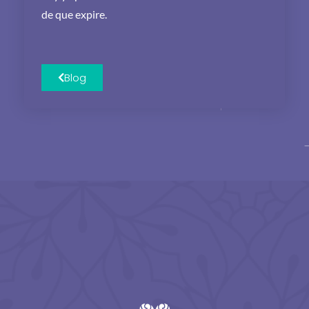
de que expire.
Blog