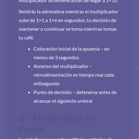
multiplicador se detiene antes de llegar a 1×10.
Sentirás la adrenalina mientras el multiplicador
sube de 1×1 a 1×6 en segundos; tu decisión de
mantener o continuar se toma mientras tomas
tu café.
Colocación inicial de la apuesta – en
menos de 3 segundos
Ascenso del multiplicador –
retroalimentación en tiempo real cada
milisegundo
Punto de decisión – detenerse antes de
alcanzar el siguiente umbral
6 – Flexibilidad en
Pagos