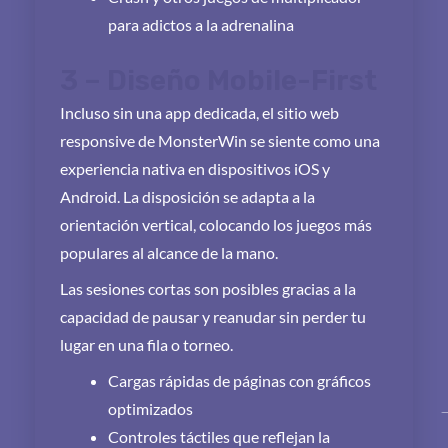
para adictos a la adrenalina
3 – Diseño Mobile-First
Incluso sin una app dedicada, el sitio web
responsive de MonsterWin se siente como una
experiencia nativa en dispositivos iOS y
Android. La disposición se adapta a la
orientación vertical, colocando los juegos más
populares al alcance de la mano.
Las sesiones cortas son posibles gracias a la
capacidad de pausar y reanudar sin perder tu
lugar en una fila o torneo.
Cargas rápidas de páginas con gráficos
optimizados
Controles táctiles que reflejan la