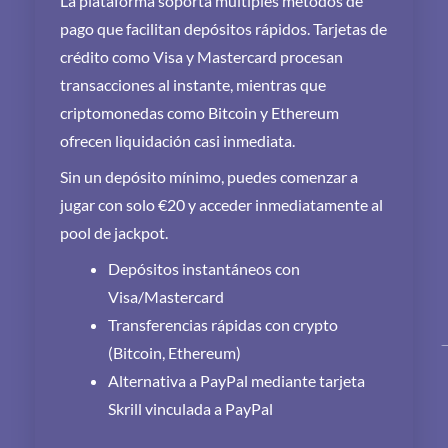
La plataforma soporta múltiples métodos de
pago que facilitan depósitos rápidos. Tarjetas de
crédito como Visa y Mastercard procesan
transacciones al instante, mientras que
criptomonedas como Bitcoin y Ethereum
ofrecen liquidación casi inmediata.
Sin un depósito mínimo, puedes comenzar a
jugar con solo €20 y acceder inmediatamente al
pool de jackpot.
Depósitos instantáneos con
Visa/Mastercard
Transferencias rápidas con crypto
(Bitcoin, Ethereum)
Alternativa a PayPal mediante tarjeta
Skrill vinculada a PayPal