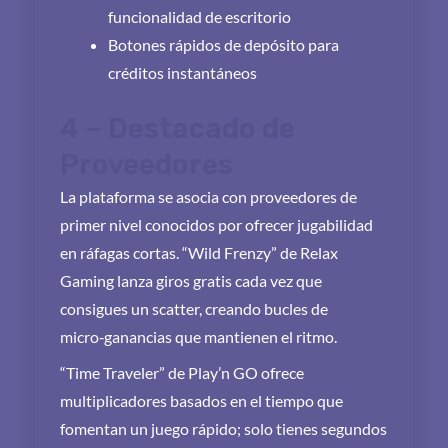
funcionalidad de escritorio
Botones rápidos de depósito para
créditos instantáneos
4 – Destacado de
Proveedores
La plataforma se asocia con proveedores de
primer nivel conocidos por ofrecer jugabilidad
en ráfagas cortas. “Wild Frenzy” de Relax
Gaming lanza giros gratis cada vez que
consigues un scatter, creando bucles de
micro‑ganancias que mantienen el ritmo.
“Time Traveler” de Play’n GO ofrece
multiplicadores basados en el tiempo que
fomentan un juego rápido; solo tienes segundos