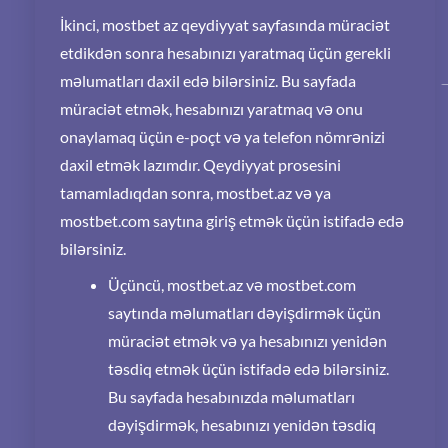
İkinci, mostbet az qeydiyyat sayfasında müraciət
etdikdən sonra hesabınızı yaratmaq üçün gerekli
məlumatları daxil edə bilərsiniz. Bu sayfada
müraciət etmək, hesabınızı yaratmaq və onu
onaylamaq üçün e-poçt və ya telefon nömrənizi
daxil etmək lazımdır. Qeydiyyat prosesini
tamamladıqdan sonra, mostbet.az və ya
mostbet.com saytına giriş etmək üçün istifadə edə
bilərsiniz.
Üçüncü, mostbet.az və mostbet.com
saytında məlumatları dəyişdirmək üçün
müraciət etmək və ya hesabınızı yenidən
təsdiq etmək üçün istifadə edə bilərsiniz.
Bu sayfada hesabınızda məlumatları
dəyişdirmək, hesabınızı yenidən təsdiq