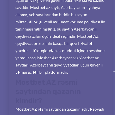
üçün ən yaxşı və ən güvenli bukmekerski və kazino
saytidır. Mostbet.az saytı, Azerbaycanın siyahıya
alınmış veb saytlarından biridir, bu saytın
müraciətli və güvenli məlumat koruma politikası ilə
tanınması mənimsəniz, bu saytın Azerbaycanlı
qeydiyyatçıları üçün ideal seçimdir. Mostbet AZ
qeydiyyat prosesinin basqa bir qeyri-ziyafəti
yoxdur – 10 dəqiqədən az muddət içində hesabınız
yaradılacaq. Mosbet Azerbaycan və Mostbet.az
saytları, Azerbaycanlı qeydiyyatçıları üçün güvenli
və müraciətli bir platformadır.
Mostbet AZ rəsmi
saytından qazanın
kimdir?
Mostbet AZ rəsmi saytından qazanın adı və soyadı