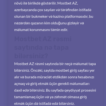
növü ilə birlikdə göstərilir. Mostbet AZ,
azerbaycanda çox sayılan və tərəfindən istifadə
olunan bir bukmeker və kazino platformasıdır, bu
nəzərdən qazanın kim olduğunu gizləyir və
məlumat korunmasını təmin edir.
Mostbet AZ rəsmi
saytında nə tapa
bilərsiniz?
Mostbet AZ rəsmi saytında bir neçə məlumat tapa
bilərsiniz. Öncəki, saytda mostbet giriş sayfası yer
alır və burada müraciət etdikdən sonra hesabınızı
açmaq və giriş etmək üçün gerekli məlumatları
daxil edə bilərsiniz. Bu sayfada qeydiyyat prosesini
tamamlamaq üçün və ya zəhmət olmasa giriş
etmək üçün də istifadə edə bilərsiniz.