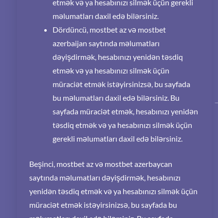
etmək və ya hesabınızı silmək üçün gerekli
məlumatları daxil edə bilərsiniz.
Dördüncü, mostbet az və mostbet
azerbaijan saytında məlumatları
dəyişdirmək, hesabınızı yenidən təsdiq
etmək və ya hesabınızı silmək üçün
müraciət etmək istəyirsinizsə, bu sayfada
bu məlumatları daxil edə bilərsiniz. Bu
sayfada müraciət etmək, hesabınızı yenidən
təsdiq etmək və ya hesabınızı silmək üçün
gerekli məlumatları daxil edə bilərsiniz.
Beşinci, mostbet az və mostbet azerbaycan
saytında məlumatları dəyişdirmək, hesabınızı
yenidən təsdiq etmək və ya hesabınızı silmək üçün
müraciət etmək istəyirsinizsə, bu sayfada bu