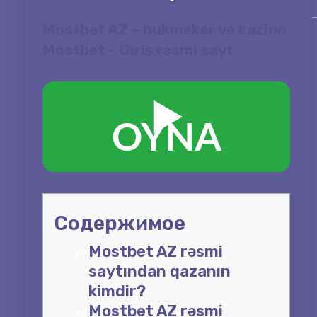
Mostbet AZ – bukmeker ve kazino
Mostbet – Giriş rəsmi sayt
▶️
OYNA
Содержимое
Mostbet AZ rəsmi
saytından qazanın
kimdir?
Mostbet AZ rəsmi