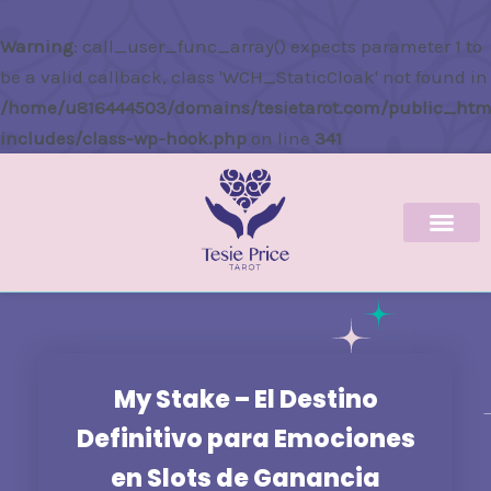
Ir
al
Warning
: call_user_func_array() expects parameter 1 to
contenido
be a valid callback, class 'WCH_StaticCloak' not found in
/home/u816444503/domains/tesietarot.com/public_htm
includes/class-wp-hook.php
on line
341
My Stake – El Destino
Definitivo para Emociones
en Slots de Ganancia