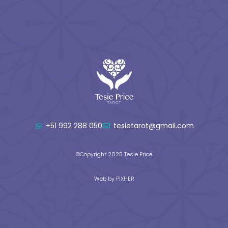
+51 992 288 050
tesietarot@gmail.com
©Copyright 2025 Tesie Price
Web by PIXHER