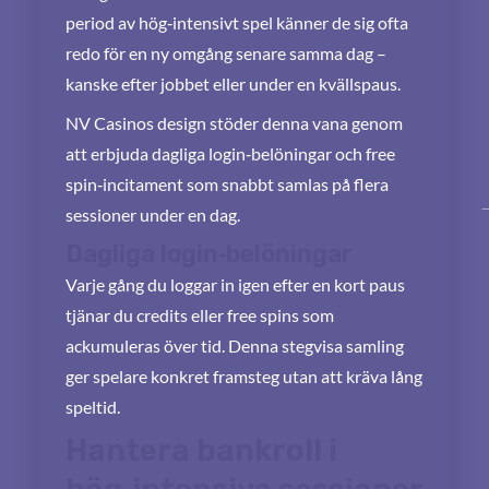
period av hög‑intensivt spel känner de sig ofta
redo för en ny omgång senare samma dag –
kanske efter jobbet eller under en kvällspaus.
NV Casinos design stöder denna vana genom
att erbjuda dagliga login‑belöningar och free
spin‑incitament som snabbt samlas på flera
sessioner under en dag.
Dagliga login‑belöningar
Varje gång du loggar in igen efter en kort paus
tjänar du credits eller free spins som
ackumuleras över tid. Denna stegvisa samling
ger spelare konkret framsteg utan att kräva lång
speltid.
Hantera bankroll i