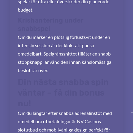
spelar för ofta eller överskrider din planerade
budget.
Krishantering under
snabbspel
Om du märker en plötslig förlustsvit under en
intensiv session är det klokt att pausa
omedelbart. Spelgränssnittet tillåter en snabb
stoppknapp; använd den innan känslomässiga
beslut tar över.
Din nästa snabba spin
väntar – få din bonus
nu!
Om du längtar efter snabba adrenalinstöt med
omedelbara utbetalningar är NV Casinos
slotutbud och mobilvänliga design perfekt för