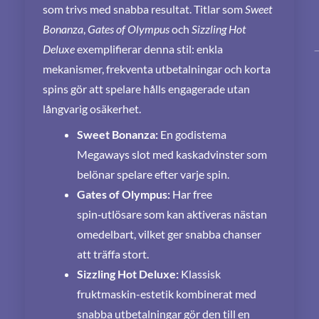
som trivs med snabba resultat. Titlar som
Sweet
Bonanza
,
Gates of Olympus
och
Sizzling Hot
Deluxe
exemplifierar denna stil: enkla
mekanismer, frekventa utbetalningar och korta
spins gör att spelare hålls engagerade utan
långvarig osäkerhet.
Sweet Bonanza:
En godistema
Megaways slot med kaskadvinster som
belönar spelare efter varje spin.
Gates of Olympus:
Har free
spin‑utlösare som kan aktiveras nästan
omedelbart, vilket ger snabba chanser
att träffa stort.
Sizzling Hot Deluxe:
Klassisk
fruktmaskin-estetik kombinerat med
snabba utbetalningar gör den till en