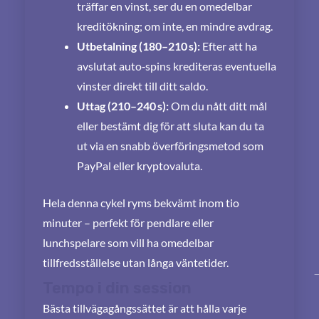
träffar en vinst, ser du en omedelbar
kreditökning; om inte, en mindre avdrag.
Utbetalning (180–210 s):
Efter att ha
avslutat auto‑spins krediteras eventuella
vinster direkt till ditt saldo.
Uttag (210–240 s):
Om du nått ditt mål
eller bestämt dig för att sluta kan du ta
ut via en snabb överföringsmetod som
PayPal eller kryptovaluta.
Hela denna cykel ryms bekvämt inom tio
minuter – perfekt för pendlare eller
lunchspelare som vill ha omedelbar
tillfredsställelse utan långa väntetider.
Tempo i din session
Bästa tillvägagångssättet är att hålla varje