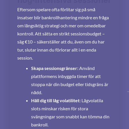
hög‑intensiva sessioner
Eftersom spelare ofta förlitar sig på små
insatser blir bankrollhantering mindre en fråga
om långsiktig strategi och mer om omedelbar
kontroll. Att sätta en strikt sessionsbudget –
säg €10 – säkerställer att du, även om du har
tur, slutar innan du förlorar allt i en enda
session.
Skapa sessionsgränser:
Använd
plattformens inbyggda timer för att
stoppa när din budget eller tidsgräns är
nådd.
Håll dig till låg volatilitet:
Lågvolatila
slots minskar risken för stora
svängningar som snabbt kan tömma din
bankroll.