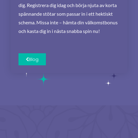
dig. Registrera dig idag och börja njuta av korta
spännande stötar som passar in i ett hektiskt
schema. Missa inte – hämta din välkomstbonus
och kasta dig in i nästa snabba spin nu!
Blog