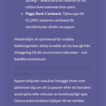
språng – skaka bara din telefon för att
utlösa överraskande free spins.
Piggy Bank Cashback:
Tjäna upp till
€1,200 i veckovis cashback för
slotsförluster direkt via appen.
Mobilmiljön är optimerad för snabba
laddningstider; detta innebär att du kan gå från
inloggning till att snurra inom sekunder – och
behålla momentum.
Appfunktioner som förstärker
snabba sessioner
Appen erbjuder också en inbyggd timer som
påminner dig om att ta pauser efter ett bestämt
antal spins eller minuter av kontinuerligt spel.
Denna enkla funktion hjälper till att behålla