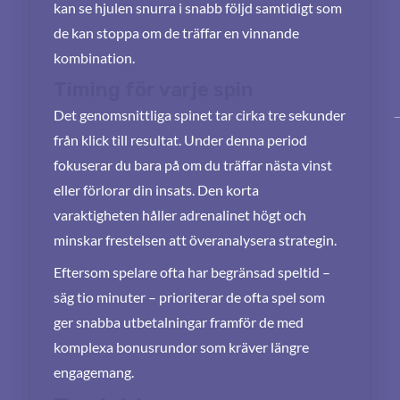
kan se hjulen snurra i snabb följd samtidigt som
de kan stoppa om de träffar en vinnande
kombination.
Timing för varje spin
Det genomsnittliga spinet tar cirka tre sekunder
från klick till resultat. Under denna period
fokuserar du bara på om du träffar nästa vinst
eller förlorar din insats. Den korta
varaktigheten håller adrenalinet högt och
minskar frestelsen att överanalysera strategin.
Eftersom spelare ofta har begränsad speltid –
säg tio minuter – prioriterar de ofta spel som
ger snabba utbetalningar framför de med
komplexa bonusrundor som kräver längre
engagemang.