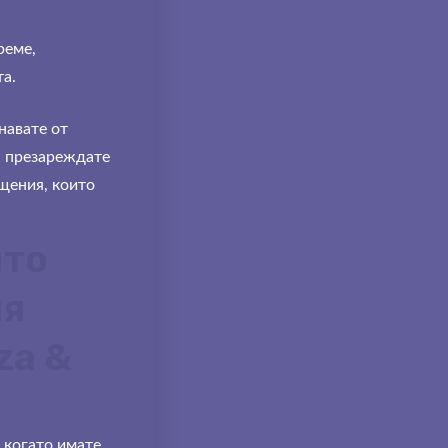
реме,
а.
навате от
а презареждате
щения, които
ято
ия
za &
 когато имате