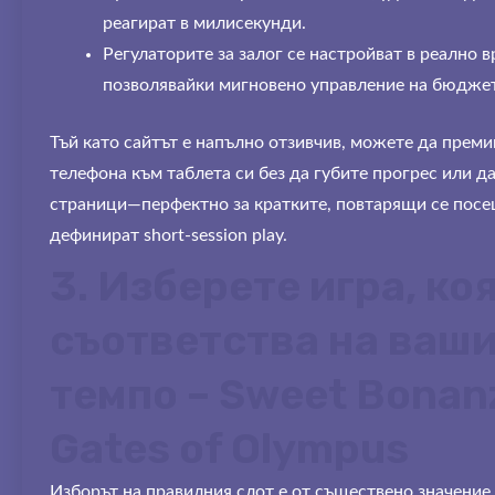
реагират в милисекунди.
Регулаторите за залог се настройват в реално в
позволявайки мигновено управление на бюджет
Тъй като сайтът е напълно отзивчив, можете да преми
телефона към таблета си без да губите прогрес или д
страници—перфектно за кратките, повтарящи се посе
дефинират short‑session play.
3. Изберете игра, ко
съответства на ваш
темпо – Sweet Bonan
Gates of Olympus
Изборът на правилния слот е от съществено значение,