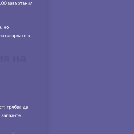
100 завъртания
, но
натоварвате в
ия на
т; трябва да
 запазите