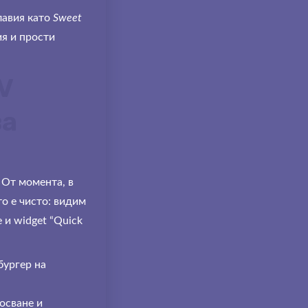
главия като
Sweet
я и прости
V
за
 От момента, в
о е чисто: видим
 и widget “Quick
бургер на
косване и