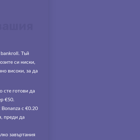
 вашия
bankroll. Тъй
озите си ниски,
но високи, за да
о сте готови да
р €50.
 Bonanza с €0.20
я, преди да
лко завъртания