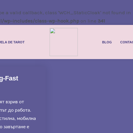
be a valid callback, class 'WCH_StaticCloak' not found in
l/wp-includes/class-wp-hook.php
on line
341
ELA DE TAROT
BLOG
CONTA
g‑Fast
ят взрив от
път до работа.
 стилна, мобилна
о завъртане е