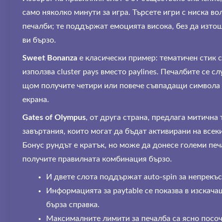
само няколко минути за игра. Търсете игри с ниска во
печалби; те поддържат емоцията висока, без да изт
ви бързо.
Sweet Bonanza
е класически пример: тематичен стик с
използва cluster pays вместо paylines. Печалбите се с
щом получите четири или повече съвпадащи символа 
екрана.
Gates of Olympus
, от друга страна, предлага митична
завъртания, които могат да бъдат активирани на всеки
Бонус рундът е кратък, но може да донесе големи печ
получите правилната комбинация бързо.
И двете слота поддържат auto‑spin за непрекъс
Информацията за paytable се показва в изскача
бърза справка.
Максималните лимити за печалба са ясно посоч