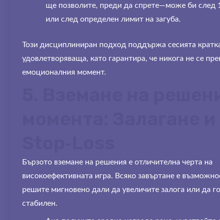
ще позволите, преди да спрете—може би след 
или след определен лимит на загуба.
Този дисциплиниран подход поддържа сесията кратка
удовлетворяваща, като гарантира, че никога не се пре
емоционалния момент.
5. Вземане на решен
момента: Залагане и
Stop‑Loss
Бързото вземане на решения е отличителна черта на
високоефективната игра. Всяко завъртане е възможнос
решите мигновено дали да увеличите залога или да го
стабилен.