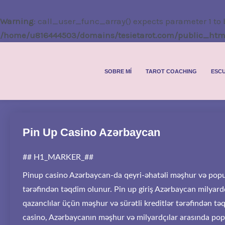
Ir
al
Warning
: call_user_func_array() expects parameter 1 to 
contenido
/home/u816444503/domains/tesietarot.com/public_htm
SOBRE MÍ
TAROT COACHING
ESCU
Pin Up Casino Azərbaycan
##
H1_MARKER_##
Pinup casino Azərbaycan-da qeyri-əhatəli məşhur və popu
tərəfindən təqdim olunur. Pin up giriş Azərbaycan milyardç
qazanclılar üçün məşhur və sürətli kreditlər tərəfindən tə
casino, Azərbaycanın məşhur və milyardçılar arasında pop