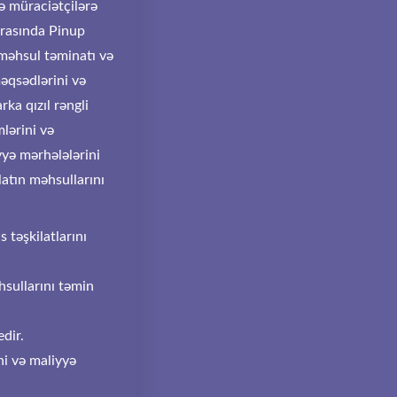
ə müraciətçilərə
 arasında Pinup
məhsul təminatı və
məqsədlərini və
rka qızıl rəngli
lərini və
iyyə mərhələlərini
latın məhsullarını
 təşkilatlarını
hsullarını təmin
edir.
ni və maliyyə