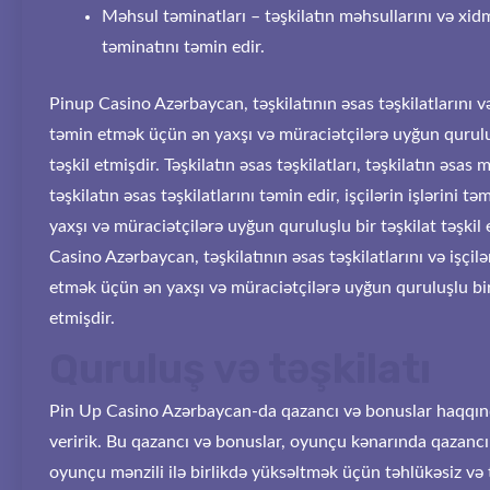
Məhsul təminatları – təşkilatın məhsullarını və xid
təminatını təmin edir.
Pinup Casino Azərbaycan, təşkilatının əsas təşkilatlarını və 
təmin etmək üçün ən yaxşı və müraciətçilərə uyğun quruluş
təşkil etmişdir. Təşkilatın əsas təşkilatları, təşkilatın əsas
təşkilatın əsas təşkilatlarını təmin edir, işçilərin işlərini 
yaxşı və müraciətçilərə uyğun quruluşlu bir təşkilat təşkil
Casino Azərbaycan, təşkilatının əsas təşkilatlarını və işçilə
etmək üçün ən yaxşı və müraciətçilərə uyğun quruluşlu bir 
etmişdir.
Quruluş və təşkilatı
Pin Up Casino Azərbaycan-da qazancı və bonuslar haqqı
veririk. Bu qazancı və bonuslar, oyunçu kənarında qazancı
oyunçu mənzili ilə birlikdə yüksəltmək üçün təhlükəsiz və t