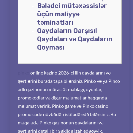
Bələdci mütəxəssislər
üçün maliyyə
təminatları
Qaydaların Qarşısıl
Qaydaları və Qaydaların
Qoyması
pinko
online kazino 2026-ci ilin qaydalarını və
şərtlərini burada tapa bilərsiniz. Pinko və ya Pinco
adlı qazinonun müraciət mablagı, oyunlar,
promokodlar və digər məlumatlar haqqında
məlumat veririk. Pinko game və Pinko casino
promo code növbədən istifadə edə bilərsiniz. Bu
məqalədə Pinko qazinonun qaydalarını və
şərtlərini detallı bir şəkildə izah edəcəyik.