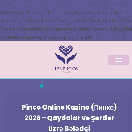
Ir
al
Warning
: call_user_func_array() expects parameter 1 to
contenido
be a valid callback, class 'WCH_StaticCloak' not found in
/home/u816444503/domains/tesietarot.com/public_htm
includes/class-wp-hook.php
on line
341
Pinco Online Kazino (Пинко)
2026 – Qaydalar və Şərtlər
üzrə Bələdçi