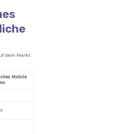
mes
liche
auf dem Markt
iches Mobile
ino
rt