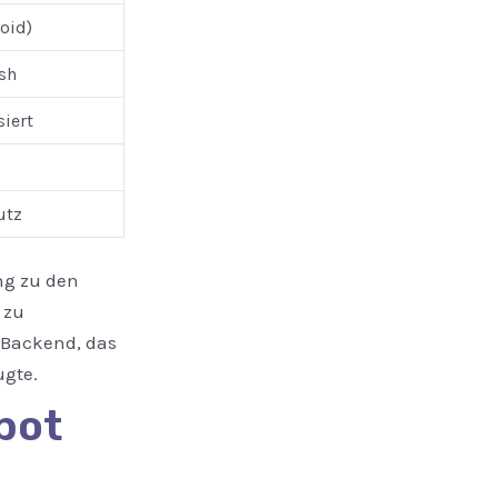
oid)
sh
siert
utz
ung zu den
 zu
 Backend, das
ugte.
bot