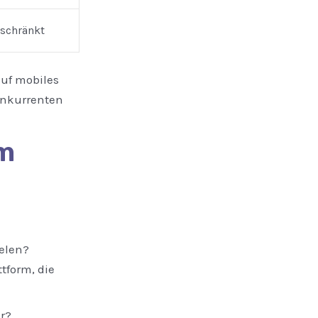
eschränkt
auf mobiles
Konkurrenten
um
ielen?
tform, die
r?