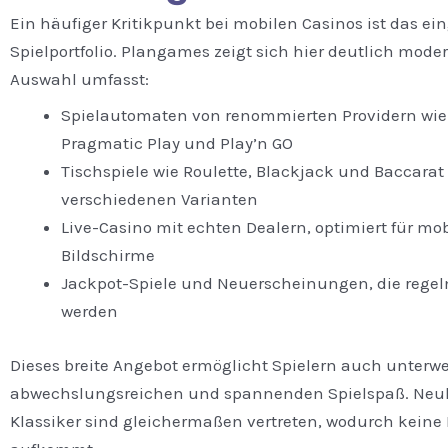
Ein häufiger Kritikpunkt bei mobilen Casinos ist das e
Spielportfolio. Plangames zeigt sich hier deutlich moder
Auswahl umfasst:
Spielautomaten von renommierten Providern wie
Pragmatic Play und Play’n GO
Tischspiele wie Roulette, Blackjack und Baccarat
verschiedenen Varianten
Live-Casino mit echten Dealern, optimiert für mob
Bildschirme
Jackpot-Spiele und Neuerscheinungen, die rege
werden
Dieses breite Angebot ermöglicht Spielern auch unterw
abwechslungsreichen und spannenden Spielspaß. Neu
Klassiker sind gleichermaßen vertreten, wodurch keine