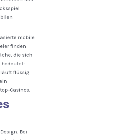
cksspiel
obilen
asierte mobile
eler finden
äche, die sich
 bedeutet:
äuft flüssig
ein
top-Casinos.
es
Design. Bei