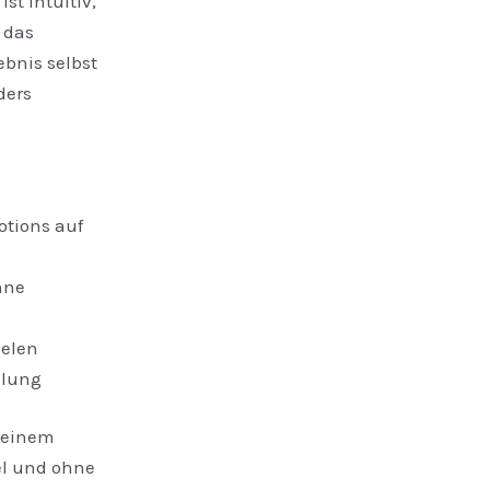
t intuitiv,
 das
ebnis selbst
ders
otions auf
hne
ielen
elung
 einem
el und ohne