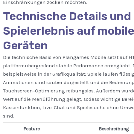
Einschränkungen zocken möchten.
Technische Details und
Spielerlebnis auf mobil
Geräten
Die technische Basis von Plangames Mobile setzt auf H
plattformübergreifend stabile Performance ermöglicht. D
beispielsweise in der Grafikqualität: Spiele laufen flüssig
Animationen sind sauber dargestellt und die Bedienung
Touchscreen-Optimierung reibungslos. Außerdem wurd
Wert auf die Menüführung gelegt, sodass wichtige Bere
Kassenfunktion, Live-Chat und Spielesuche ohne Umwe
sind.
Feature
Beschreibung