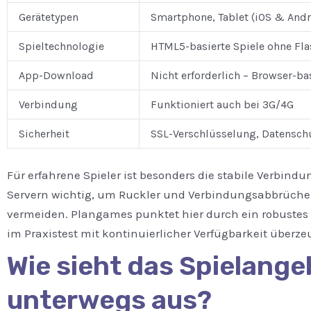
Gerätetypen
Smartphone, Tablet (iOS & Andr
Spieltechnologie
HTML5-basierte Spiele ohne Fla
App-Download
Nicht erforderlich – Browser-ba
Verbindung
Funktioniert auch bei 3G/4G
Sicherheit
SSL-Verschlüsselung, Datensch
Für erfahrene Spieler ist besonders die stabile Verbind
Servern wichtig, um Ruckler und Verbindungsabbrüche
vermeiden. Plangames punktet hier durch ein robustes
im Praxistest mit kontinuierlicher Verfügbarkeit überze
Wie sieht das Spielange
unterwegs aus?