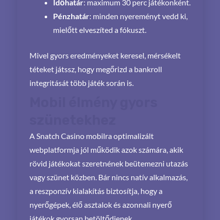
Időhatár
: maximum 30 perc játékonként.
Pénzhatár
: minden nyereményt vedd ki,
mielőtt elveszíted a fókuszt.
Mivel gyors eredményeket keresel, mérsékelt
téteket játssz, hogy megőrizd a bankroll
integritását több játék során is.
Mobil élmény gyors
szünetekhez
A Snatch Casino mobilra optimalizált
webplatformja jól működik azok számára, akik
rövid játékokat szeretnének beütemezni utazás
vagy szünet közben. Bár nincs natív alkalmazás,
a reszponzív kialakítás biztosítja, hogy a
nyerőgépek, élő asztalok és azonnali nyerő
játékok gyorsan betöltődjenek