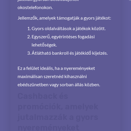
okostelefonokon.
Jellemzők, amelyek támogatják a gyors játékot:
Gyors oldalváltások a játékok között.
Egyszerű, egyérintéses fogadási
lehetőségek.
Átlátható bankroll és játékidő kijelzés.
Ez a felület ideális, ha a nyereményeket
maximálisan szeretnéd kihasználni
ebédszünetben vagy sorban állás közben.
Cashback és
promóciók, amelyek
jutalmazzák a gyors
nyereményeket