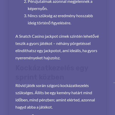
Pénzjutalmak azonnal megjelennek a
képernyőn.
Nincs szükség az eredmény hosszabb
ideig történő figyelésére.
A Snatch Casino jackpot címek szintén lehetővé
teszik a gyors játékot – néhány pörgetéssel
elindíthatsz egy jackpotot, ami ideális, ha gyors
nyereményeket hajszolsz.
Kockázatkezelés egy
sprint közben
Rövid játék során szigorú kockázatkezelés
szükséges. Állíts be egy kemény határt mind
időben, mind pénzben; amint elérted, azonnal
hagyd abba a játékot.