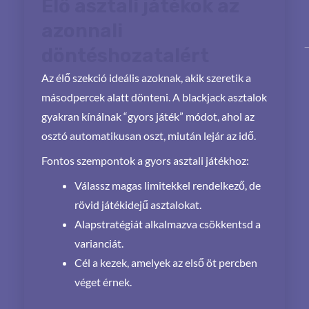
Élő asztali játékok az
azonnali
döntéshozatalért
Az élő szekció ideális azoknak, akik szeretik a
másodpercek alatt dönteni. A blackjack asztalok
gyakran kínálnak “gyors játék” módot, ahol az
osztó automatikusan oszt, miután lejár az idő.
Fontos szempontok a gyors asztali játékhoz:
Válassz magas limitekkel rendelkező, de
rövid játékidejű asztalokat.
Alapstratégiát alkalmazva csökkentsd a
varianciát.
Cél a kezek, amelyek az első öt percben
véget érnek.