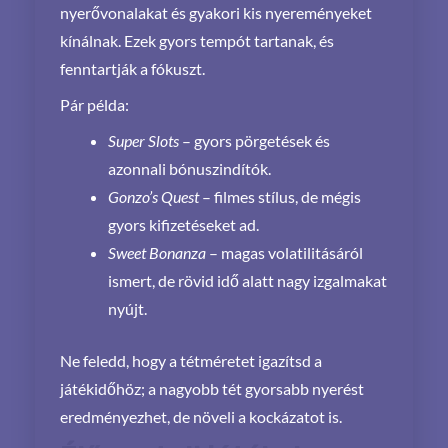
nyerővonalakat és gyakori kis nyereményeket
kínálnak. Ezek gyors tempót tartanak, és
fenntartják a fókuszt.
Pár példa:
Super Slots
– gyors pörgetések és
azonnali bónuszindítók.
Gonzo’s Quest
– filmes stílus, de mégis
gyors kifizetéseket ad.
Sweet Bonanza
– magas volatilitásáról
ismert, de rövid idő alatt nagy izgalmakat
nyújt.
Ne feledd, hogy a tétméretet igazítsd a
játékidőhöz; a nagyobb tét gyorsabb nyerést
eredményezhet, de növeli a kockázatot is.