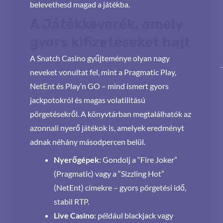
belevethesd magad a játékba.
A Játékkeverék, amely
gyors kifizetéseket hajt
A Snatch Casino gyűjteménye olyan nagy
neveket vonultat fel, mint a Pragmatic Play,
NetEnt és Play’n GO – mind ismert gyors
jackpotokról és magas volatilitású
pörgetésekről. A könyvtárban megtalálhatók az
azonnali nyerő játékok is, amelyek eredményt
adnak néhány másodpercen belül.
Nyerőgépek
: Gondolj a “Fire Joker”
(Pragmatic) vagy a “Sizzling Hot”
(NetEnt) címekre – gyors pörgetési idő,
stabil RTP.
Live Casino
: például blackjack vagy