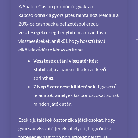
A Snatch Casino promóciói gyakran
kapcsolódnak a gyors játék mintáihoz. Például a
20%-os cashback a befizetésből eredő
veszteségekre segít enyhíteni a rövid távú
visszaeséseket, anélkül, hogy hosszú távú
elköteleződésre kényszerítene.
Veszteség utáni visszatérítés
:
Stabilizálja a bankrollt a következő
sprinthez.
7 Nap Szerencse küldetések
: Egyszerű
feladatok, amelyek kis bónuszokat adnak
minden játék után.
Ezek a jutalékok ösztönzik a játékosokat, hogy
gyorsan visszatérjenek, ahelyett, hogy órákat
töltenének nagyobb bónuszokat hajszolva.