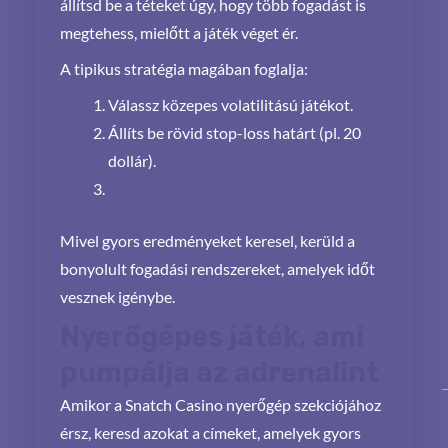
állítsd be a téteket úgy, hogy több fogadást is
megtehess, mielőtt a játék véget ér.
A tipikus stratégia magában foglalja:
Válassz közepes volatilitású játékot.
Állíts be rövid stop-loss határt (pl. 20
dollár).
Mivel gyors eredményeket keresel, kerüld a
bonyolult fogadási rendszereket, amelyek időt
vesznek igénybe.
Nyerőgépes játék, ami
pumpálja az adrenalint
Amikor a Snatch Casino nyerőgép szekciójához
érsz, keresd azokat a címeket, amelyek gyors