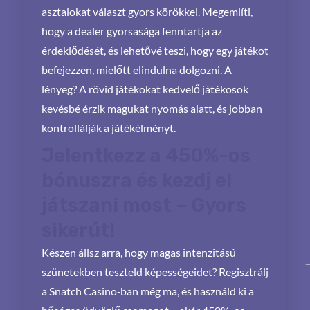
asztalokat választ gyors körökkel. Megemlíti,
hogy a dealer gyorsasága fenntartja az
érdeklődését, és lehetővé teszi, hogy egy játékot
befejezzen, mielőtt elindulna dolgozni. A
lényeg? A rövid játékokat kedvelő játékosok
kevésbé érzik magukat nyomás alatt, és jobban
kontrollálják a játékélményt.
Jelentkezz a 450%-os
bónuszra és kezdj el
játszani most – Gyors
sikerút!
Készen állsz arra, hogy magas intenzitású
szünetekben teszteld képességeidet? Regisztrálj
a Snatch Casino‑ban még ma, és használd ki a