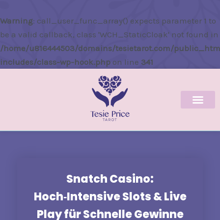
Ir
al
Warning
: call_user_func_array() expects parameter 1 to
contenido
be a valid callback, class 'WCH_StaticCloak' not found in
/home/u816444503/domains/tesietarot.com/public_htm
includes/class-wp-hook.php
on line
341
Snatch Casino:
Hoch‑Intensive Slots & Live
Play für Schnelle Gewinne