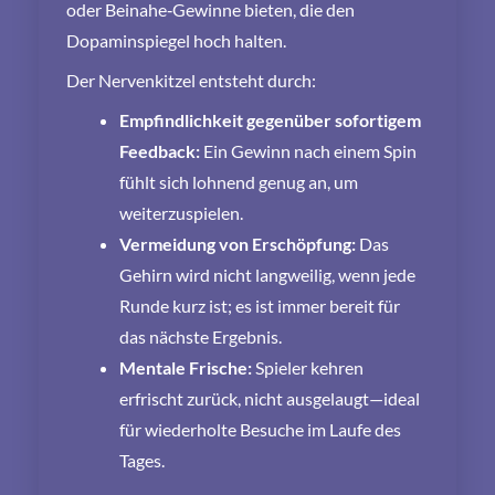
oder Beinahe‑Gewinne bieten, die den
Dopaminspiegel hoch halten.
Der Nervenkitzel entsteht durch:
Empfindlichkeit gegenüber sofortigem
Feedback:
Ein Gewinn nach einem Spin
fühlt sich lohnend genug an, um
weiterzuspielen.
Vermeidung von Erschöpfung:
Das
Gehirn wird nicht langweilig, wenn jede
Runde kurz ist; es ist immer bereit für
das nächste Ergebnis.
Mentale Frische:
Spieler kehren
erfrischt zurück, nicht ausgelaugt—ideal
für wiederholte Besuche im Laufe des
Tages.