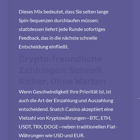
Dieses Mix bedeutet, dass Sie selten lange
Spin‑Sequenzen durchlaufen müssen;
stattdessen liefert jede Runde sofortiges
Feedback, das in die nächste schnelle
Entscheidung einfließt.
Crypto‑freundliche
Zahlungen: Schnell,
Sicher, Ohne Warten
Wenn Geschwindigkeit Ihre Priorität ist, ist
auch die Art der Einzahlung und Auszahlung
entscheidend. Snatch Casino akzeptiert eine
Vielzahl von Kryptowährungen—BTC, ETH,
USDT, TRX, DOGE—neben traditionellen Fiat-
Währungen wie USD und EUR.