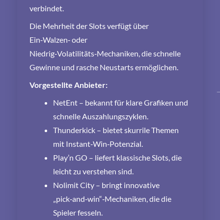
verbindet.
Die Mehrheit der Slots verfügt über
Ein‑Walzen‑ oder
Niedrig‑Volatilitäts‑Mechaniken, die schnelle
Gewinne und rasche Neustarts ermöglichen.
Vorgestellte Anbieter:
NetEnt – bekannt für klare Grafiken und
schnelle Auszahlungszyklen.
Thunderkick – bietet skurrile Themen
mit Instant‑Win‑Potenzial.
Play’n GO – liefert klassische Slots, die
leicht zu verstehen sind.
Nolimit City – bringt innovative
„pick‑and‑win“‑Mechaniken, die die
Spieler fesseln.