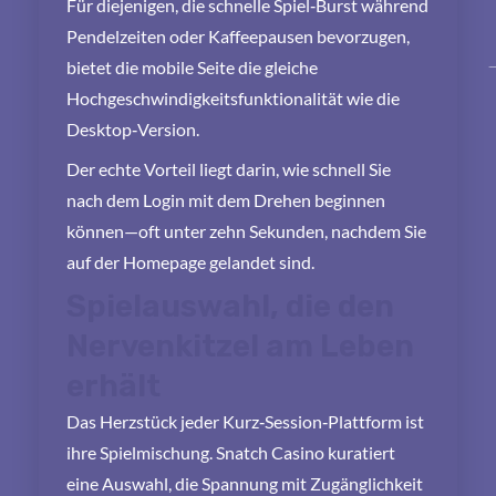
Für diejenigen, die schnelle Spiel‑Burst während
Pendelzeiten oder Kaffeepausen bevorzugen,
bietet die mobile Seite die gleiche
Hochgeschwindigkeitsfunktionalität wie die
Desktop‑Version.
Der echte Vorteil liegt darin, wie schnell Sie
nach dem Login mit dem Drehen beginnen
können—oft unter zehn Sekunden, nachdem Sie
auf der Homepage gelandet sind.
Spielauswahl, die den
Nervenkitzel am Leben
erhält
Das Herzstück jeder Kurz‑Session‑Plattform ist
ihre Spielmischung. Snatch Casino kuratiert
eine Auswahl, die Spannung mit Zugänglichkeit