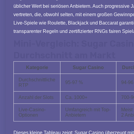
üblicher Wert bei seriösen Anbietern. Auch progressive J
vertreten, die, obwohl selten, mit einem großen Gewinnpo
Live-Spiele wie Roulette, Blackjack und Baccarat garant
transparenter Regeln und zertifizierter RNGs fairen Spiel
Mini-Vergleich: Sugar Casin
Durchschnitt am Markt
Kategorie
Sugar Casino
Durch
Durchschnittliche
95-97 %
94-96
RTP
Anzahl der Slots
Ca. 1000+
700-9
Live-Casino-
Umfangreich mit Top-
Meist 
Optionen
Anbietern
2 Anb
Dieses kleine Tableau zeigt: Sugar Casino überzeugt mit