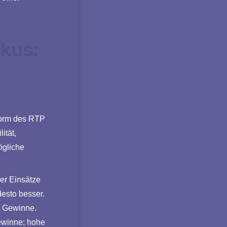
kus:
 Form des RTP
ität,
ögliche
der Einsätze
desto besser.
er Gewinne.
Gewinne; hohe