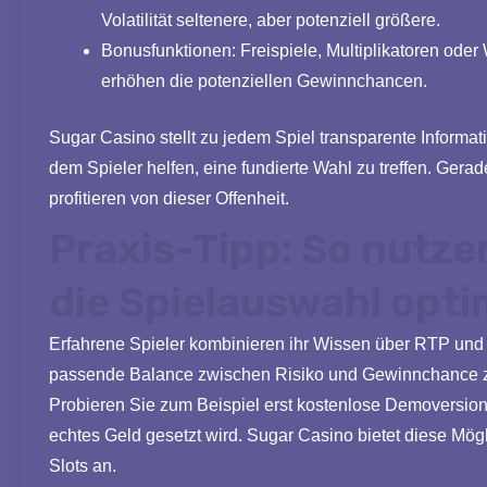
Volatilität seltenere, aber potenziell größere.
Bonusfunktionen: Freispiele, Multiplikatoren ode
erhöhen die potenziellen Gewinnchancen.
Sugar Casino stellt zu jedem Spiel transparente Informati
dem Spieler helfen, eine fundierte Wahl zu treffen. Gera
profitieren von dieser Offenheit.
Praxis-Tipp: So nutze
die Spielauswahl opti
Erfahrene Spieler kombinieren ihr Wissen über RTP und Vo
passende Balance zwischen Risiko und Gewinnchance z
Probieren Sie zum Beispiel erst kostenlose Demoversion
echtes Geld gesetzt wird. Sugar Casino bietet diese Mögl
Slots an.