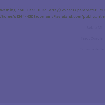
Ir
al
Warning
: call_user_func_array() expects parameter 1 to 
contenido
/home/u816444503/domains/tesietarot.com/public_htm
Sobre Mí
Tarot Coachi
Escuela de Ta