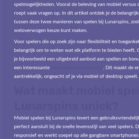
spelmogelijkheden. Vooral de beleving van mobiel versus 
roept vaak vragen op. In dit artikel ontdek je de belangrijk
tussen deze twee manieren van spelen bij Lunarspins, zod
weloverwogen keuze kunt maken.
Voor spelers die op zoek zijn naar flexibiliteit en toegankel
belangrijk om te weten wat elk platform te bieden heeft.
je bijvoorbeeld een uitgebreid aanbod aan spellen en bo
een interessante
lunarspins casino bonus
. Dit maakt de e
aantrekkelijk, ongeacht of je via mobiel of desktop speelt.
Wat maakt mobiel spel
Lunarspins uniek?
Mobiel spelen bij Lunarspins levert een gebruiksvriendelij
perfect aansluit bij de snelle levensstijl van veel spelers. D
responsief en werkt soepel op alle gangbare smartphones e