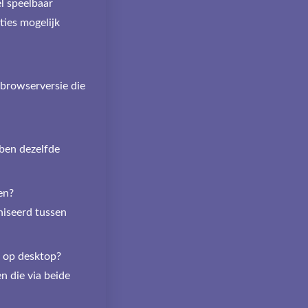
el speelbaar
ties mogelijk
browserversie die
bben dezelfde
en?
niseerd tussen
s op desktop?
n die via beide