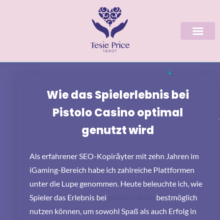
Ir
al
contenido
Wie das Spielerlebnis bei
Pistolo Casino optimal
genutzt wird
Als erfahrener SEO-Kopirăyter mit zehn Jahren im
iGaming-Bereich habe ich zahlreiche Plattformen
unter die Lupe genommen. Heute beleuchte ich, wie
Spieler das Erlebnis bei
pistolo casino
bestmöglich
nutzen können, um sowohl Spaß als auch Erfolg in