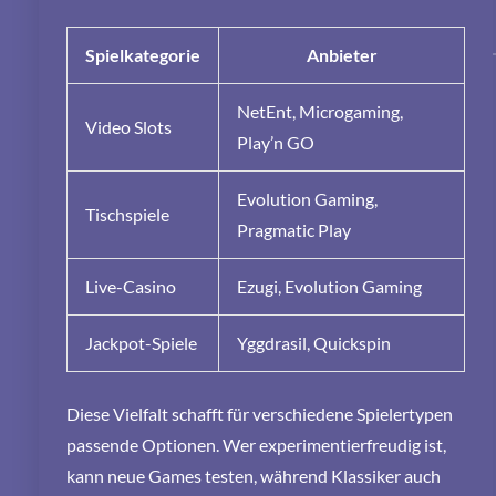
Spielkategorie
Anbieter
NetEnt, Microgaming,
Video Slots
Play’n GO
Evolution Gaming,
Tischspiele
Pragmatic Play
Live-Casino
Ezugi, Evolution Gaming
Jackpot-Spiele
Yggdrasil, Quickspin
Diese Vielfalt schafft für verschiedene Spielertypen
passende Optionen. Wer experimentierfreudig ist,
kann neue Games testen, während Klassiker auch