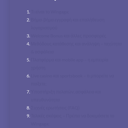
Τι είναι το Wingaga;
Βήμα-βήμα εγγραφή και επαλήθευση
λογαριασμού
Welcome Bonus και άλλες προσφορές
Μεθόδους κατάθεσης και ανάληψη – ταχύτητα
& ασφάλεια
Πλατφόρμα και mobile app – η εμπειρία
χρήστη
Live casino και sportsbook – τι μπορείτε να
παίξετε;
Υποστήριξη πελατών, ασφάλεια και
υπευθυνότητα
Συχνές ερωτήσεις (FAQ)
Τελικές σκέψεις – Πρέπει να δοκιμάσετε το
Wingaga;