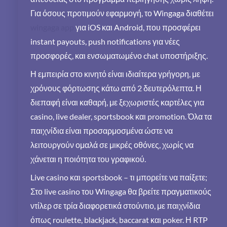
Για όσους προτιμούν εφαρμογή, το Wingaga διαθέτει
wingaga app
για iOS και Android, που προσφέρει
instant payouts, push notifications για νέες
προσφορές, και ενσωματωμένο chat υποστήριξης.
Η εμπειρία στο κινητό είναι ιδιαίτερα γρήγορη, με
χρόνους φόρτωσης κάτω από 2 δευτερόλεπτα. Η
διεπαφή είναι καθαρή, με ξεχωριστές καρτέλες για
casino, live dealer, sportsbook και promotion. Όλα τα
παιχνίδια είναι προσαρμοσμένα ώστε να
λειτουργούν ομαλά σε μικρές οθόνες, χωρίς να
χάνεται η ποιότητα του γραφικού.
Live casino και sportsbook – τι μπορείτε να παίξετε;
Στο live casino του Wingaga θα βρείτε πραγματικούς
ντίλερ σε τρία διαφορετικά στούντιο, με παιχνίδια
όπως roulette, blackjack, baccarat και poker. Η RTP