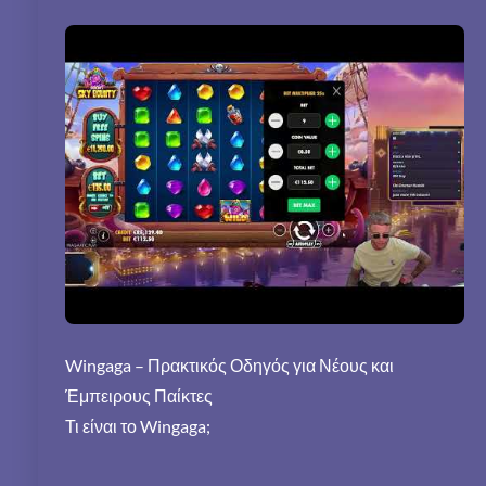
Wingaga – Πρακτικός Οδηγός για Νέους και
Έμπειρους Παίκτες
Τι είναι το Wingaga;