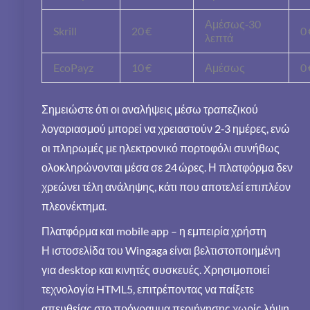
Αμέσως‑30
Skrill
20 €
0 
λεπτά
EcoPayz
10 €
Αμέσως
0 
Σημειώστε ότι οι αναλήψεις μέσω τραπεζικού
λογαριασμού μπορεί να χρειαστούν 2‑3 ημέρες, ενώ
οι πληρωμές με ηλεκτρονικό πορτοφόλι συνήθως
ολοκληρώνονται μέσα σε 24 ώρες. Η πλατφόρμα δεν
χρεώνει τέλη ανάληψης, κάτι που αποτελεί επιπλέον
πλεονέκτημα.
Πλατφόρμα και mobile app – η εμπειρία χρήστη
Η ιστοσελίδα του Wingaga είναι βελτιστοποιημένη
για desktop και κινητές συσκευές. Χρησιμοποιεί
τεχνολογία HTML5, επιτρέποντας να παίξετε
απευθείας στο πρόγραμμα περιήγησης χωρίς λήψη.